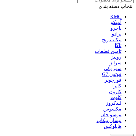
انتخاب دسته بندی
KMC
آمیکو
پاجرو
پرادو
پیکاپ ریچ
تاگا
تامین قطعات
رونیز
سرانزا
سوزوکی
فوتون G7
فورچونر
کاپرا
کارون
کلوت
لندکروز
مکسوس
موسو خان
نیسان پیکاپ
هایلوکس