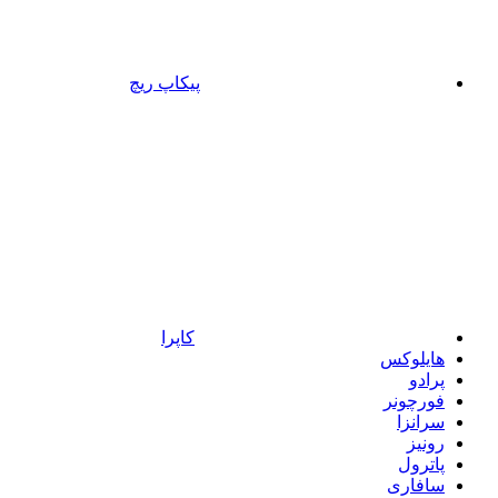
پیکاپ ریچ
کاپرا
هایلوکس
پرادو
فورچونر
سرانزا
رونیز
پاترول
سافاری