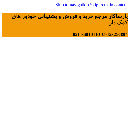
Skip to navigation
Skip to main content
پارساکار مرجع خرید و فروش و پشتیبانی خودور های
کمک دار
09123256894 021-86010110