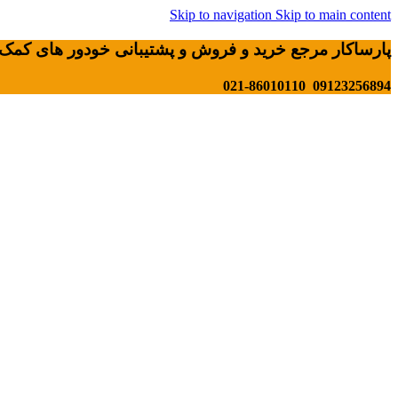
Skip to navigation
Skip to main content
پارساکار مرجع خرید و فروش و پشتیبانی خودور های کمک 
09123256894 021-86010110