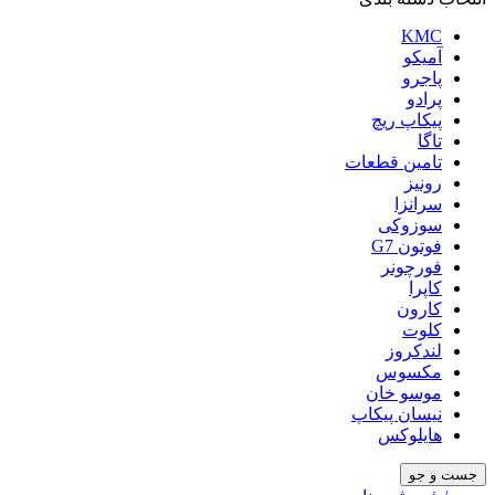
KMC
آمیکو
پاجرو
پرادو
پیکاپ ریچ
تاگا
تامین قطعات
رونیز
سرانزا
سوزوکی
فوتون G7
فورچونر
کاپرا
کارون
کلوت
لندکروز
مکسوس
موسو خان
نیسان پیکاپ
هایلوکس
جست و جو