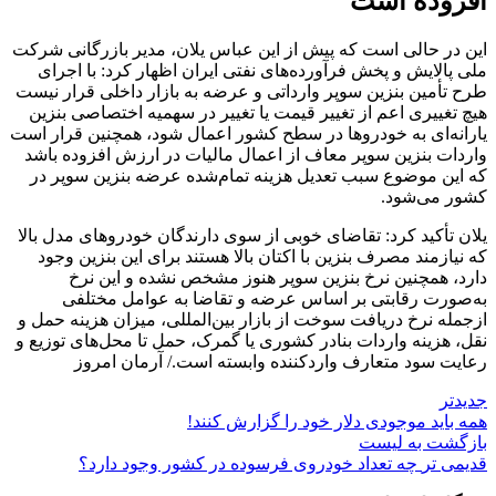
افزوده است
این در حالی است که پیش از این عباس یلان، مدیر بازرگانی شرکت
ملی پالایش و پخش فرآورده‌های نفتی ایران اظهار کرد: با اجرای
طرح تأمین بنزین سوپر وارداتی و عرضه به بازار داخلی قرار نیست
هیچ تغییری اعم از تغییر قیمت یا تغییر در سهمیه اختصاصی بنزین
یارانه‌ای به خودرو‌ها در سطح کشور اعمال شود، همچنین قرار است
واردات بنزین سوپر معاف از اعمال مالیات در ارزش افزوده باشد
که این موضوع سبب تعدیل هزینه تمام‌شده عرضه بنزین سوپر در
کشور می‌شود.
یلان تأکید کرد: تقاضای خوبی از سوی دارندگان خودرو‌های مدل بالا
که نیازمند مصرف بنزین با اکتان بالا هستند برای این بنزین وجود
دارد، همچنین نرخ بنزین سوپر هنوز مشخص نشده و این نرخ
به‌صورت رقابتی بر اساس عرضه و تقاضا به عوامل مختلفی
ازجمله نرخ دریافت سوخت از بازار بین‌المللی، میزان هزینه حمل و
نقل، هزینه واردات بنادر کشوری یا گمرک، حمل تا محل‌های توزیع و
رعایت سود متعارف واردکننده وابسته است./ آرمان امروز
جدیدتر
همه باید موجودی دلار خود را گزارش کنند!
بازگشت به لیست
قدیمی تر
چه تعداد خودروی فرسوده در کشور وجود دارد؟