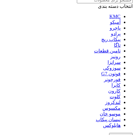
انتخاب دسته بندی
KMC
آمیکو
پاجرو
پرادو
پیکاپ ریچ
تاگا
تامین قطعات
رونیز
سرانزا
سوزوکی
فوتون G7
فورچونر
کاپرا
کارون
کلوت
لندکروز
مکسوس
موسو خان
نیسان پیکاپ
هایلوکس