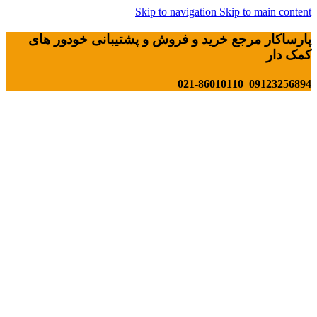
Skip to navigation
Skip to main content
پارساکار مرجع خرید و فروش و پشتیبانی خودور های
کمک دار
09123256894 021-86010110