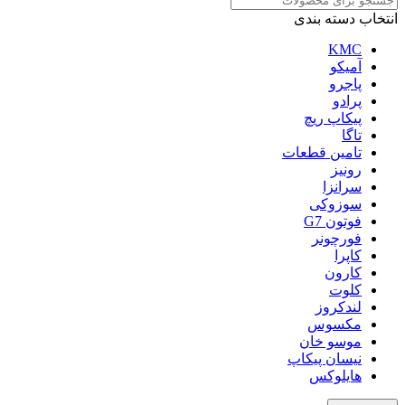
انتخاب دسته بندی
KMC
آمیکو
پاجرو
پرادو
پیکاپ ریچ
تاگا
تامین قطعات
رونیز
سرانزا
سوزوکی
فوتون G7
فورچونر
کاپرا
کارون
کلوت
لندکروز
مکسوس
موسو خان
نیسان پیکاپ
هایلوکس