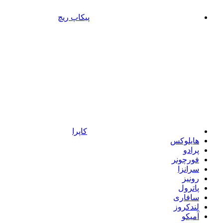
پیکاپ ریچ
کاپرا
هایلوکس
پرادو
فورچونر
سرانزا
رونیز
پاترول
سافاری
لندکروز
آمیکو