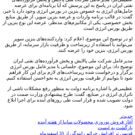
نفتی ایران در پاسخ به این پرسش که آیا برنامه‌ای برای عرضه
حامل‌های انرژی به خصوص بنزین در بورس انرژی وجود دارد یا خیر،
گفت: در قالب برنامه واردات و عرضه بنزین سوپر، از طریق منابع
بخش خصوصی، یکی از مکانیزم‌های مدنظر، عرضه این نوع بنزین از
طریق بورس انرژی است.
او در توضیح این موضوع، اعلام کرد: واردکننده‌های بنزین سوپر
می‌توانند با استفاده از زیرساخت و ظرفیت بازار سرمایه، از طریق
بورس انرژی، بنزین خود را عرضه کنند.
مدیرعامل شرکت ملی پالایش و پخش فرآورده‌های نفتی ایران
توضیح داد: برای این موضوع، جلساتی با مدیرعامل بورس انرژی
برگزار و درخواست شده زیرساخت‌های لازم برای این کار فراهم
شود تا بتوانیم از ظرفیت بورس انرژی به نحو احسن استفاده کنیم.
عظیمی‌فر با اشاره برنامه دولت به منظور رفع مشکلات ناشی از
ناترازی انرژی در صنایع، گفت: طرح پیشنهادی وزارت صمت در
دولت تصویب شده و قرار است طی روزهای آینده برای اجرا ابلاغ
شود.
جدیدتر
آغاز فروش نوروزی محصولات سایپا از هفته آینده
بازگشت به لیست
قدیمی تر
افزایش جرائم رانندگی از 20 اسفندماه