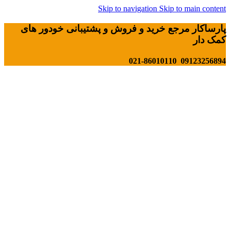
Skip to navigation
Skip to main content
پارساکار مرجع خرید و فروش و پشتیبانی خودور های
کمک دار
09123256894 021-86010110