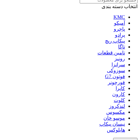
انتخاب دسته بندی
KMC
آمیکو
پاجرو
پرادو
پیکاپ ریچ
تاگا
تامین قطعات
رونیز
سرانزا
سوزوکی
فوتون G7
فورچونر
کاپرا
کارون
کلوت
لندکروز
مکسوس
موسو خان
نیسان پیکاپ
هایلوکس