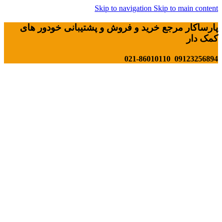
Skip to navigation
Skip to main content
پارساکار مرجع خرید و فروش و پشتیبانی خودور های
کمک دار
09123256894 021-86010110