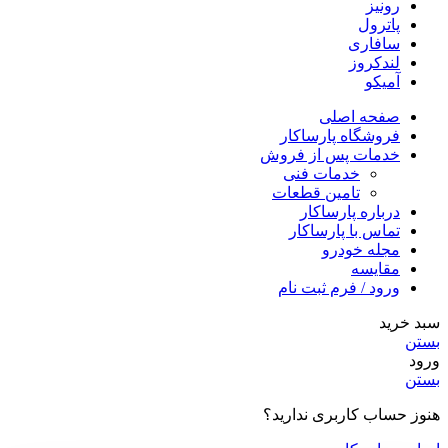
رونیز
پاترول
سافاری
لندکروز
آمیکو
صفحه اصلی
فروشگاه پارساکار
خدمات پس از فروش
خدمات فنی
تامین قطعات
درباره پارساکار
تماس با پارساکار
مجله خودرو
مقایسه
ورود / فرم ثبت نام
سبد خرید
بستن
ورود
بستن
هنوز حساب کاربری ندارید؟