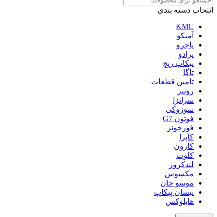
انتخاب دسته بندی
KMC
آمیکو
پاجرو
پرادو
پیکاپ ریچ
تاگا
تامین قطعات
رونیز
سرانزا
سوزوکی
فوتون G7
فورچونر
کاپرا
کارون
کلوت
لندکروز
مکسوس
موسو خان
نیسان پیکاپ
هایلوکس