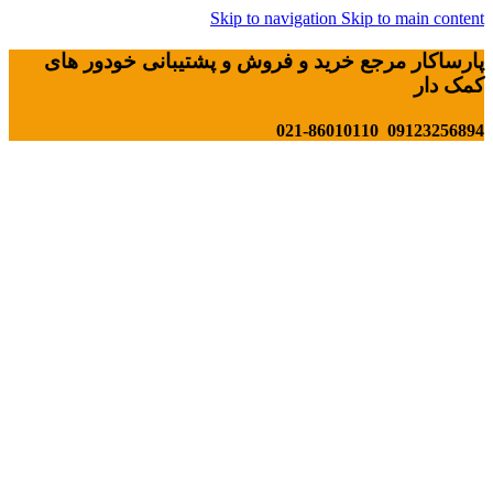
Skip to navigation
Skip to main content
پارساکار مرجع خرید و فروش و پشتیبانی خودور های
کمک دار
09123256894 021-86010110