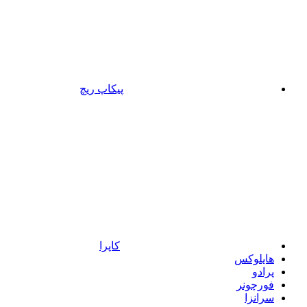
پیکاپ ریچ
کاپرا
هایلوکس
پرادو
فورچونر
سرانزا