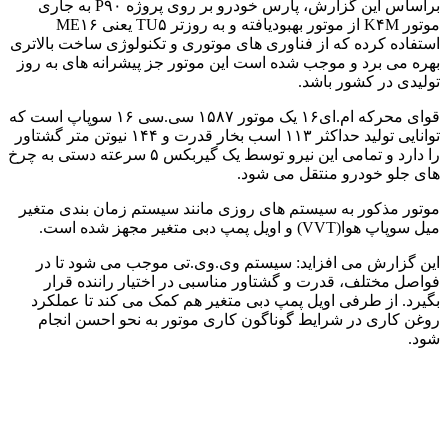
براساس این گزارش، پارس خودرو بر روی پروژه P۹۰ به جاری
موتور K۴M از موتور بهبودیافته و به روزتر TU۵ یعنی ME۱۶
استفاده کرده که از فناوری های موتوری و تکنولوژی ساخت بالاتری
بهره می برد و موجب شده است این موتور جز پیشرانه های به روز
تولیدی در کشور باشد.
قوای محرکه ام.ای۱۶ یک موتور ۱۵۸۷ سی.سی ۱۶ سوپاپ است که
توانایی تولید حداکثر ۱۱۳ اسب بخار قدرت و ۱۴۴ نیوتن متر گشتاور
را دارد و تمامی این نیرو توسط یک گیربکس ۵ سرعته دستی به چرخ
های جلو خودرو منتقل می شود.
موتور مذکور به سیستم های روزی مانند سیستم زمان بندی متغیر
میل سوپاپ هوا(VVT) و اویل پمپ دبی متغیر مجهز شده است.
این گزارش می افزاید: سیستم وی.وی.تی موجب می شود تا در
فواصل مختلف، قدرت و گشتاور مناسبی در اختیار راننده قرار
بگیرد. از طرفی اویل پمپ دبی متغیر هم کمک می کند تا عملکرد
روغن کاری در شرایط گوناگون کاری موتور به نحو احسن انجام
شود.