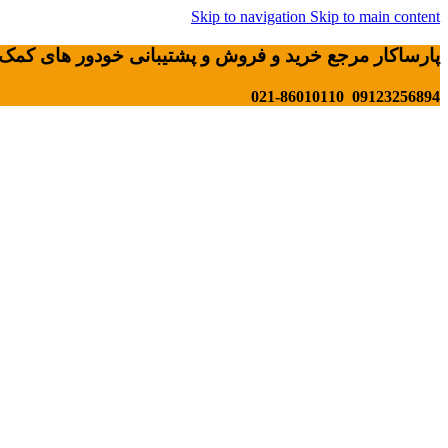
Skip to navigation
Skip to main content
پارساکار مرجع خرید و فروش و پشتیبانی خودور های کمک 
09123256894 021-86010110