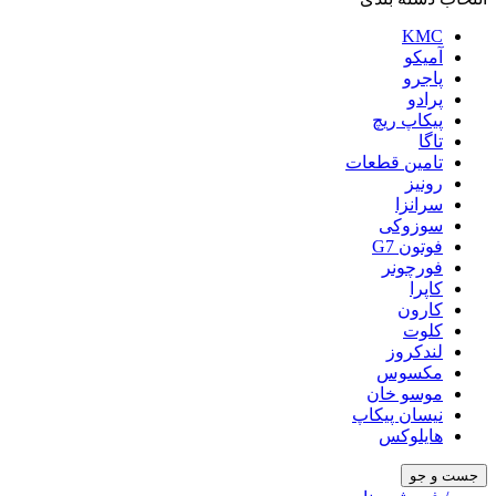
KMC
آمیکو
پاجرو
پرادو
پیکاپ ریچ
تاگا
تامین قطعات
رونیز
سرانزا
سوزوکی
فوتون G7
فورچونر
کاپرا
کارون
کلوت
لندکروز
مکسوس
موسو خان
نیسان پیکاپ
هایلوکس
جست و جو