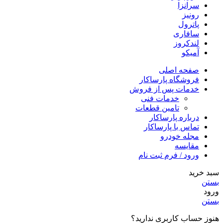
سرانزا
رونیز
پاترول
سافاری
لندکروز
آمیکو
صفحه اصلی
فروشگاه پارساکار
خدمات پس از فروش
خدمات فنی
تامین قطعات
درباره پارساکار
تماس با پارساکار
مجله خودرو
مقایسه
ورود / فرم ثبت نام
سبد خرید
بستن
ورود
بستن
هنوز حساب کاربری ندارید؟