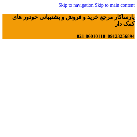
Skip to navigation
Skip to main content
پارساکار مرجع خرید و فروش و پشتیبانی خودور های
کمک دار
09123256894 021-86010110