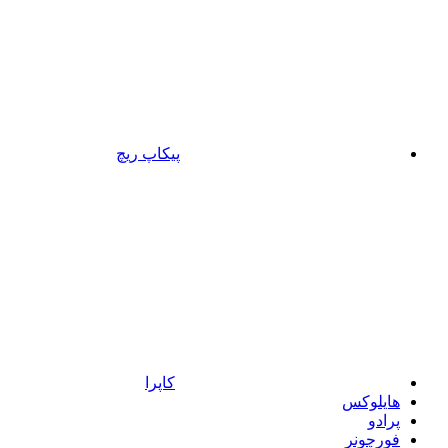
پیکاپ ریچ
کاپرا
هایلوکس
پرادو
فورچونر