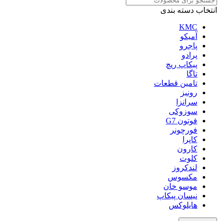
انتخاب دسته بندی
KMC
آمیکو
پاجرو
پرادو
پیکاپ ریچ
تاگا
تامین قطعات
رونیز
سرانزا
سوزوکی
فوتون G7
فورچونر
کاپرا
کارون
کلوت
لندکروز
مکسوس
موسو خان
نیسان پیکاپ
هایلوکس