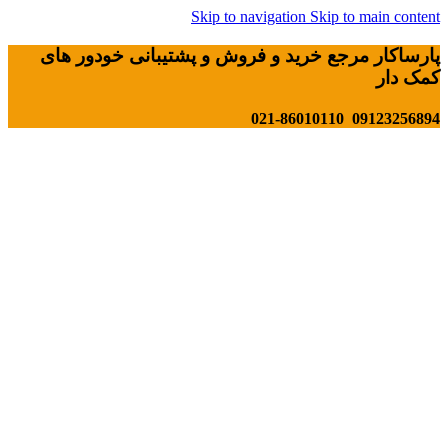
Skip to navigation
Skip to main content
پارساکار مرجع خرید و فروش و پشتیبانی خودور های
کمک دار
09123256894 021-86010110