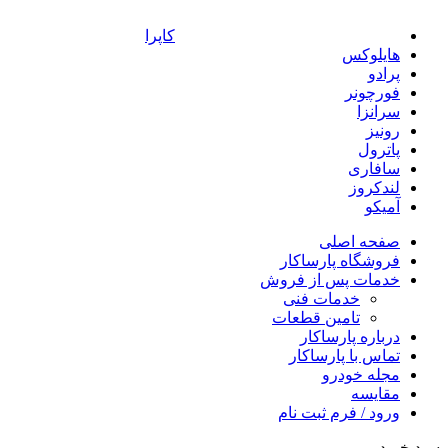
کاپرا
هایلوکس
پرادو
فورچونر
سرانزا
رونیز
پاترول
سافاری
لندکروز
آمیکو
صفحه اصلی
فروشگاه پارساکار
خدمات پس از فروش
خدمات فنی
تامین قطعات
درباره پارساکار
تماس با پارساکار
مجله خودرو
مقایسه
ورود / فرم ثبت نام
سبد خرید