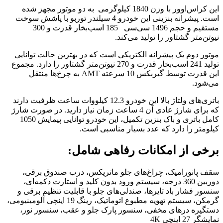
این کراس‌اوور با وزن 1840 کیلوگرمی به دو موتور مجهز شده
است. پیشرانه بنزینی این خودرو 4 سیلندر توربو با پاشش سوخت
مستقیم و حجم 1496 سی‌سی 185 اسب‌بخار قدرت و 300
نیوتن‌متر گشتاور را تولید می‌‌کند.
موتور دوم یک پیشرانه الکتریکی است که در بهترین حالت توانایی
تولید 241 اسب‌‎بخار قدرت و 270 نیوتن‌متر گشتاور را دارد. مجموع
این قدرت توسط گیربکس 10 سرعته AMT به چرخ‌ها منتقل
می‌شود.
باتری‌های ولتاژ بالا این خودرو 12.3 کیلووات ساعت ظرفیت دارند
که برای شارژ عادی آن 4 ساعت زمان نیاز دارید. در صورت شارژ
کامل باتری‌ و باک بنزین تکمیل، این خودرو توانایی پیمایش 1050
کیلومتر را دارد که عدد بسیار مناسبی است.
برخی از امکانات رفاهی شامل:
سقف پانورامیک، چراغ‌های جلو ماتریکس، درب صندوق برقی،
دوربین 360 درجه، سیستم ورود بدون کلید و استارت دکمه‌ای،
سنسور فشار باد تایرها، صندلی‌های جلو با قابلیت تنظیم برقی و
گرمکن، سیستم تهویه مطبوع اتوماتیک، رینگ 19 اینچی آلومینیومی،
دستگیره درهای مخفی، سنسور پارک جلو و عقب، سنسور نور،
نمایشگر 27 اینچی 4K