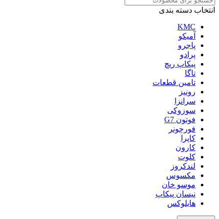
انتخاب دسته بندی
KMC
آمیکو
پاجرو
پرادو
پیکاپ ریچ
تاگا
تامین قطعات
رونیز
سرانزا
سوزوکی
فوتون G7
فورچونر
کاپرا
کارون
کلوت
لندکروز
مکسوس
موسو خان
نیسان پیکاپ
هایلوکس