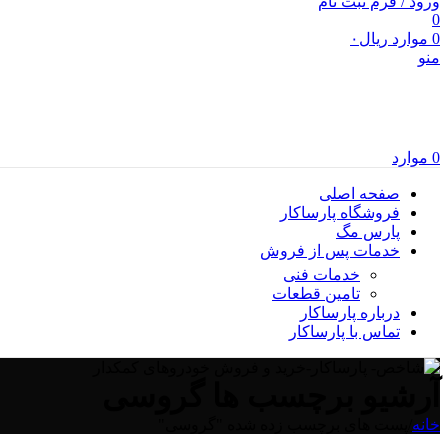
ورود / فرم ثبت نام
0
0
موارد
ریال
۰
منو
0
موارد
صفحه اصلی
فروشگاه پارساکار
پارس مگ
خدمات پس از فروش
خدمات فنی
تامین قطعات
درباره پارساکار
تماس با پارساکار
آرشیو برچسب ها گروسی
خانه
/
پست های برچسب زده شده "گروسی"