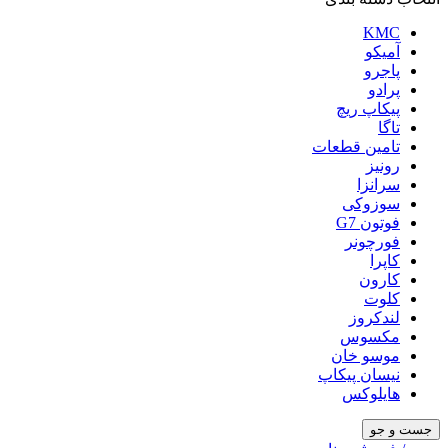
KMC
آمیکو
پاجرو
پرادو
پیکاپ ریچ
تاگا
تامین قطعات
رونیز
سرانزا
سوزوکی
فوتون G7
فورچونر
کاپرا
کارون
کلوت
لندکروز
مکسوس
موسو خان
نیسان پیکاپ
هایلوکس
جست و جو