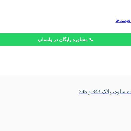
قیمت‌ها
📞 مشاوره رایگان در واتساپ
، پلاک 343 و 345