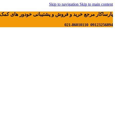
Skip to navigation
Skip to main content
پارساکار مرجع خرید و فروش و پشتیبانی خودور های کمک 
09123256894 021-86010110