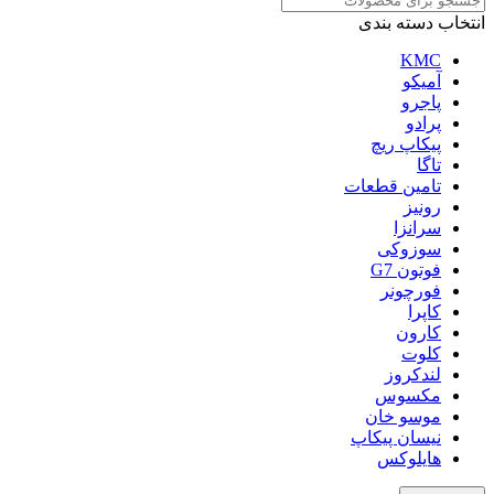
انتخاب دسته بندی
KMC
آمیکو
پاجرو
پرادو
پیکاپ ریچ
تاگا
تامین قطعات
رونیز
سرانزا
سوزوکی
فوتون G7
فورچونر
کاپرا
کارون
کلوت
لندکروز
مکسوس
موسو خان
نیسان پیکاپ
هایلوکس