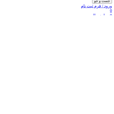
جست و جو
ورود / فرم ثبت نام
0
0
موارد
ریال
۰
منو
پارساکار
0
موارد
صفحه اصلی
فروشگاه پارساکار
پارس مگ
خدمات پس از فروش
خدمات فنی
تامین قطعات
درباره پارساکار
تماس با پارساکار
آرشیو برچسب ها گاز
خانه
/
پست های برچسب زده شده "گاز"