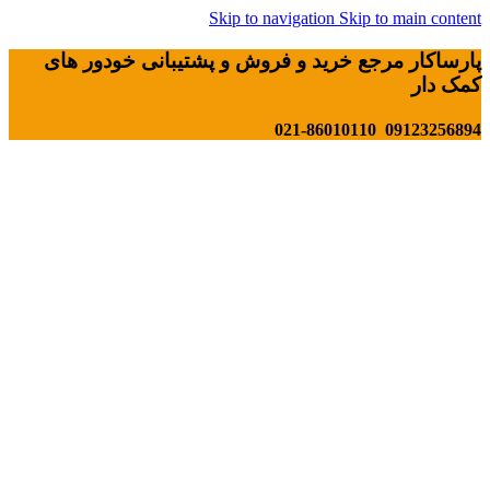
Skip to navigation
Skip to main content
پارساکار مرجع خرید و فروش و پشتیبانی خودور های
کمک دار
09123256894 021-86010110