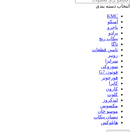
انتخاب دسته بندی
KMC
آمیکو
پاجرو
پرادو
پیکاپ ریچ
تاگا
تامین قطعات
رونیز
سرانزا
سوزوکی
فوتون G7
فورچونر
کاپرا
کارون
کلوت
لندکروز
مکسوس
موسو خان
نیسان پیکاپ
هایلوکس