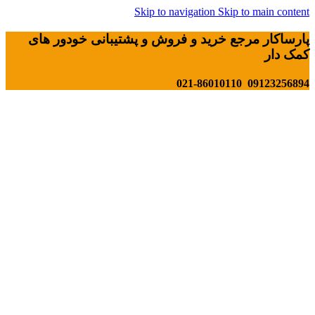
Skip to navigation
Skip to main content
پارساکار مرجع خرید و فروش و پشتیبانی خودور های
کمک دار
09123256894 021-86010110