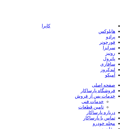
کاپرا
هایلوکس
پرادو
فورچونر
سرانزا
رونیز
پاترول
سافاری
لندکروز
آمیکو
صفحه اصلی
فروشگاه پارساکار
خدمات پس از فروش
خدمات فنی
تامین قطعات
درباره پارساکار
تماس با پارساکار
مجله خودرو
مقایسه