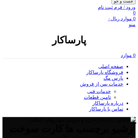
جست و جو
ورود / فرم ثبت نام
0
0
موارد
ریال
۰
منو
پارساکار
0
موارد
صفحه اصلی
فروشگاه پارساکار
پارس مگ
خدمات پس از فروش
خدمات فنی
تامین قطعات
درباره پارساکار
تماس با پارساکار
آرشیو برچسب ها کارت سوخت
خانه
/
پست های برچسب زده شده "کارت سوخت"