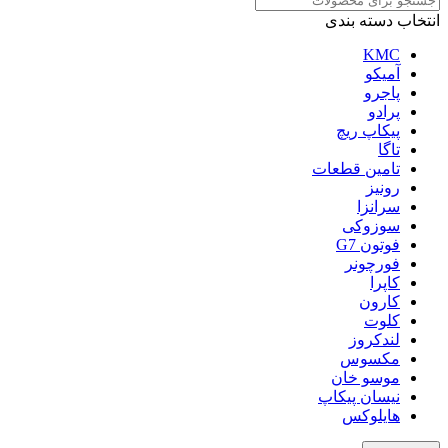
انتخاب دسته بندی
KMC
آمیکو
پاجرو
پرادو
پیکاپ ریچ
تاگا
تامین قطعات
رونیز
سرانزا
سوزوکی
فوتون G7
فورچونر
کاپرا
کارون
کلوت
لندکروز
مکسوس
موسو خان
نیسان پیکاپ
هایلوکس