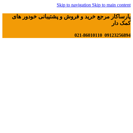
Skip to navigation
Skip to main content
پارساکار مرجع خرید و فروش و پشتیبانی خودور های
کمک دار
09123256894 021-86010110