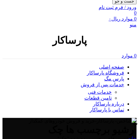
جست و جو
ورود / فرم ثبت نام
0
0
موارد
ریال
۰
منو
پارساکار
0
موارد
صفحه اصلی
فروشگاه پارساکار
پارس مگ
خدمات پس از فروش
خدمات فنی
تامین قطعات
درباره پارساکار
تماس با پارساکار
آرشیو برچسب ها چک
خانه
/
پست های برچسب زده شده "چک"