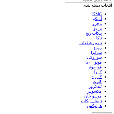
انتخاب دسته بندی
KMC
آمیکو
پاجرو
پرادو
پیکاپ ریچ
تاگا
تامین قطعات
رونیز
سرانزا
سوزوکی
فوتون G7
فورچونر
کاپرا
کارون
کلوت
لندکروز
مکسوس
موسو خان
نیسان پیکاپ
هایلوکس