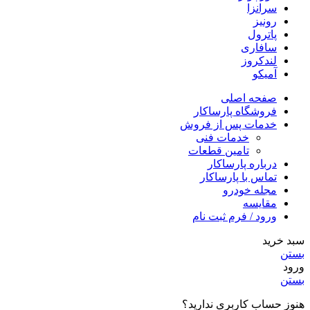
سرانزا
رونیز
پاترول
سافاری
لندکروز
آمیکو
صفحه اصلی
فروشگاه پارساکار
خدمات پس از فروش
خدمات فنی
تامین قطعات
درباره پارساکار
تماس با پارساکار
مجله خودرو
مقایسه
ورود / فرم ثبت نام
سبد خرید
بستن
ورود
بستن
هنوز حساب کاربری ندارید؟