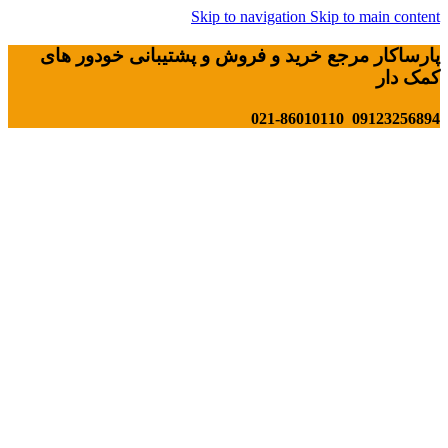
Skip to navigation
Skip to main content
پارساکار مرجع خرید و فروش و پشتیبانی خودور های
کمک دار
09123256894 021-86010110