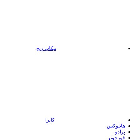
پیکاپ ریچ
کاپرا
هایلوکس
پرادو
فورچونر