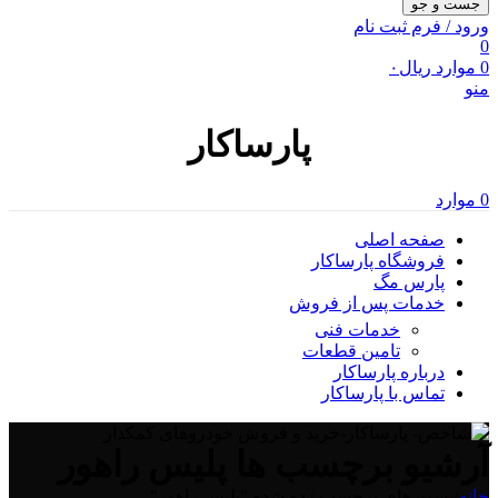
جست و جو
ورود / فرم ثبت نام
0
0
موارد
ریال
۰
منو
پارساکار
0
موارد
صفحه اصلی
فروشگاه پارساکار
پارس مگ
خدمات پس از فروش
خدمات فنی
تامین قطعات
درباره پارساکار
تماس با پارساکار
آرشیو برچسب ها پلیس راهور
خانه
/
پست های برچسب زده شده "پلیس راهور"