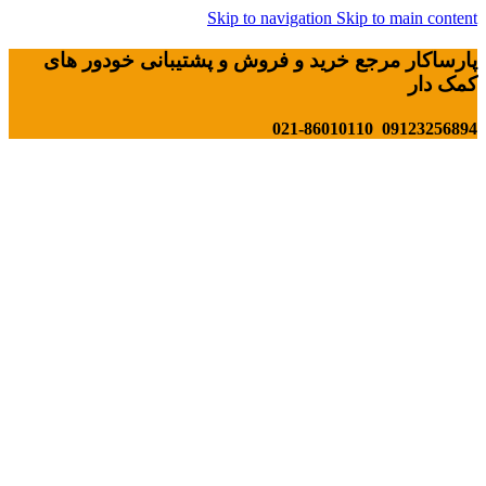
Skip to navigation
Skip to main content
پارساکار مرجع خرید و فروش و پشتیبانی خودور های
کمک دار
09123256894 021-86010110