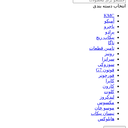
انتخاب دسته بندی
KMC
آمیکو
پاجرو
پرادو
پیکاپ ریچ
تاگا
تامین قطعات
رونیز
سرانزا
سوزوکی
فوتون G7
فورچونر
کاپرا
کارون
کلوت
لندکروز
مکسوس
موسو خان
نیسان پیکاپ
هایلوکس