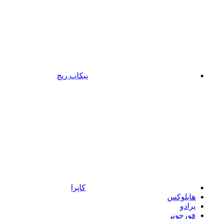
پیکاپ ریچ
کاپرا
هایلوکس
پرادو
فورچونر