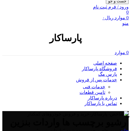
جست و جو
ورود / فرم ثبت نام
0
0
موارد
ریال
۰
منو
پارساکار
0
موارد
صفحه اصلی
فروشگاه پارساکار
پارس مگ
خدمات پس از فروش
خدمات فنی
تامین قطعات
درباره پارساکار
تماس با پارساکار
آرشیو برچسب ها واردات بنزین
خانه
/
پست های برچسب زده شده "واردات بنزین"