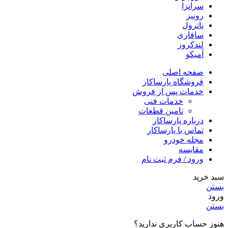
سرانزا
رونیز
پاترول
سافاری
لندکروز
آمیکو
صفحه اصلی
فروشگاه پارساکار
خدمات پس از فروش
خدمات فنی
تامین قطعات
درباره پارساکار
تماس با پارساکار
مجله خودرو
مقایسه
ورود / فرم ثبت نام
سبد خرید
بستن
ورود
بستن
هنوز حساب کاربری ندارید؟