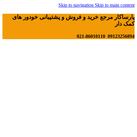
Skip to navigation
Skip to main content
پارساکار مرجع خرید و فروش و پشتیبانی خودور های
کمک دار
09123256894 021-86010110