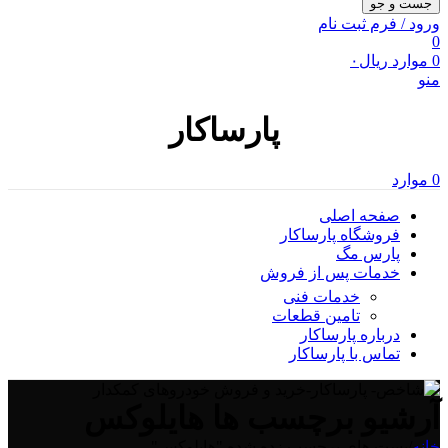
جست و جو
ورود / فرم ثبت نام
0
0
موارد
ریال
۰
منو
پارساکار
0
موارد
صفحه اصلی
فروشگاه پارساکار
پارس مگ
خدمات پس از فروش
خدمات فنی
تامین قطعات
درباره پارساکار
تماس با پارساکار
آرشیو برچسب ها هایلوکس
خانه
/
پست های برچسب زده شده "هایلوکس"