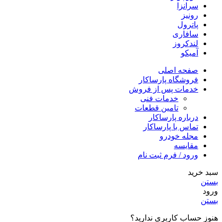
سرانزا
رونیز
پاترول
سافاری
لندکروز
آمیکو
صفحه اصلی
فروشگاه پارساکار
خدمات پس از فروش
خدمات فنی
تامین قطعات
درباره پارساکار
تماس با پارساکار
مجله خودرو
مقایسه
ورود / فرم ثبت نام
سبد خرید
بستن
ورود
بستن
هنوز حساب کاربری ندارید؟