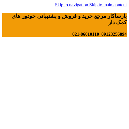
Skip to navigation
Skip to main content
پارساکار مرجع خرید و فروش و پشتیبانی خودور های
کمک دار
09123256894 021-86010110