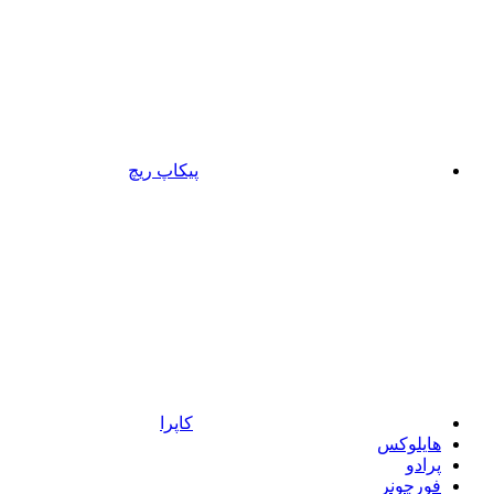
پیکاپ ریچ
کاپرا
هایلوکس
پرادو
فورچونر