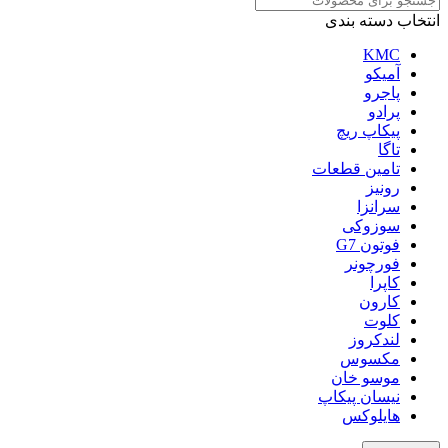
انتخاب دسته بندی
KMC
آمیکو
پاجرو
پرادو
پیکاپ ریچ
تاگا
تامین قطعات
رونیز
سرانزا
سوزوکی
فوتون G7
فورچونر
کاپرا
کارون
کلوت
لندکروز
مکسوس
موسو خان
نیسان پیکاپ
هایلوکس