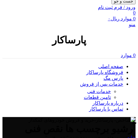
جست و جو
ورود / فرم ثبت نام
0
0
موارد
ریال
۰
منو
پارساکار
0
موارد
صفحه اصلی
فروشگاه پارساکار
پارس مگ
خدمات پس از فروش
خدمات فنی
تامین قطعات
درباره پارساکار
تماس با پارساکار
آرشیو برچسب ها نقص فنی
خانه
/
پست های برچسب زده شده "نقص فنی"