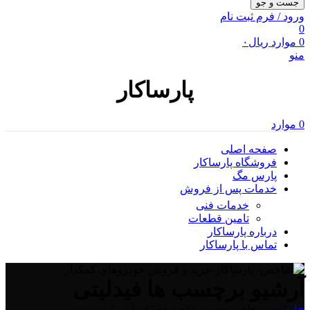
جست و جو
ورود / فرم ثبت نام
0
0
موارد
ریال
۰
منو
پارساکار
0
موارد
صفحه اصلی
فروشگاه پارساکار
پارس مگ
خدمات پس از فروش
خدمات فنی
تامین قطعات
درباره پارساکار
تماس با پارساکار
آرشیو برچسب ها فیدلیتی
خانه
/
پست های برچسب زده شده "فیدلیتی"