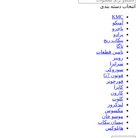
انتخاب دسته بندی
KMC
آمیکو
پاجرو
پرادو
پیکاپ ریچ
تاگا
تامین قطعات
رونیز
سرانزا
سوزوکی
فوتون G7
فورچونر
کاپرا
کارون
کلوت
لندکروز
مکسوس
موسو خان
نیسان پیکاپ
هایلوکس