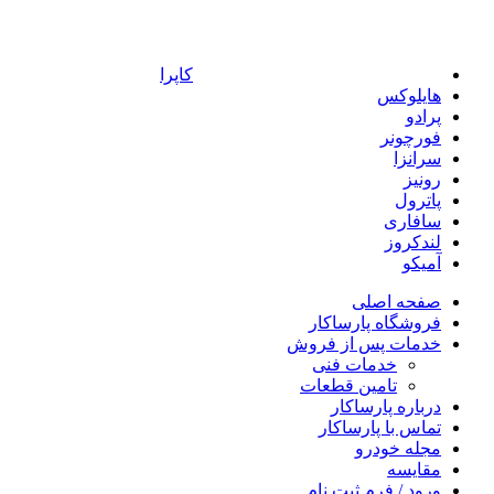
کاپرا
هایلوکس
پرادو
فورچونر
سرانزا
رونیز
پاترول
سافاری
لندکروز
آمیکو
صفحه اصلی
فروشگاه پارساکار
خدمات پس از فروش
خدمات فنی
تامین قطعات
درباره پارساکار
تماس با پارساکار
مجله خودرو
مقایسه
ورود / فرم ثبت نام