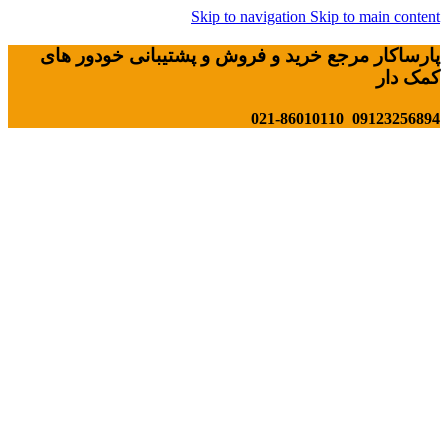
Skip to navigation
Skip to main content
پارساکار مرجع خرید و فروش و پشتیبانی خودور های
کمک دار
09123256894 021-86010110