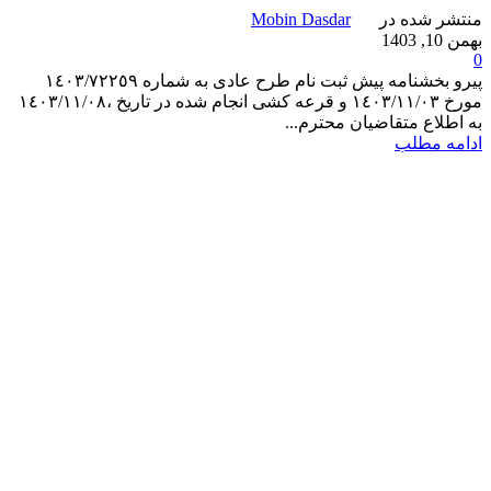
منتشر شده در
Mobin Dasdar
بهمن 10, 1403
0
پیرو بخشنامه پیش ثبت نام طرح عادی به شماره ١٤٠٣/٧٢٢٥٩
مورخ ١٤٠٣/١١/٠٣ و قرعه کشی انجام شده در تاریخ ،١٤٠٣/١١/٠٨
به اطلاع متقاضیان محترم...
ادامه مطلب