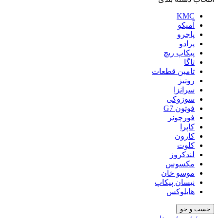
KMC
آمیکو
پاجرو
پرادو
پیکاپ ریچ
تاگا
تامین قطعات
رونیز
سرانزا
سوزوکی
فوتون G7
فورچونر
کاپرا
کارون
کلوت
لندکروز
مکسوس
موسو خان
نیسان پیکاپ
هایلوکس
جست و جو