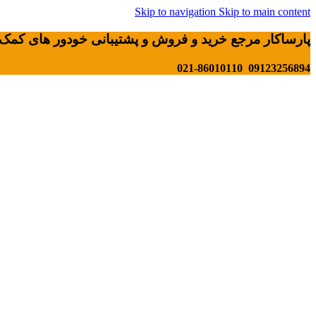
Skip to navigation
Skip to main content
پارساکار مرجع خرید و فروش و پشتیبانی خودور های کمک 
09123256894 021-86010110