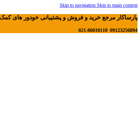
Skip to navigation
Skip to main content
پارساکار مرجع خرید و فروش و پشتیبانی خودور های کمک 
09123256894 021-86010110