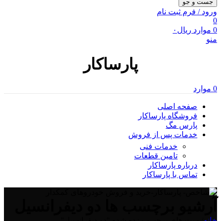
جست و جو
ورود / فرم ثبت نام
0
0
موارد
ریال
۰
منو
پارساکار
0
موارد
صفحه اصلی
فروشگاه پارساکار
پارس مگ
خدمات پس از فروش
خدمات فنی
تامین قطعات
درباره پارساکار
تماس با پارساکار
آرشیو برچسب ها دو دیفرانسیل
خانه
/
پست های برچسب زده شده "دو دیفرانسیل"