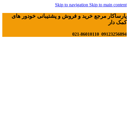
Skip to navigation
Skip to main content
پارساکار مرجع خرید و فروش و پشتیبانی خودور های
کمک دار
09123256894 021-86010110