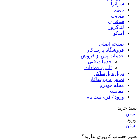
سرانزا
رونیز
پاترول
سافاری
لندکروز
آمیکو
صفحه اصلی
فروشگاه پارساکار
خدمات پس از فروش
خدمات فنی
تامین قطعات
درباره پارساکار
تماس با پارساکار
مجله خودرو
مقایسه
ورود / فرم ثبت نام
سبد خرید
بستن
ورود
بستن
هنوز حساب کاربری ندارید؟