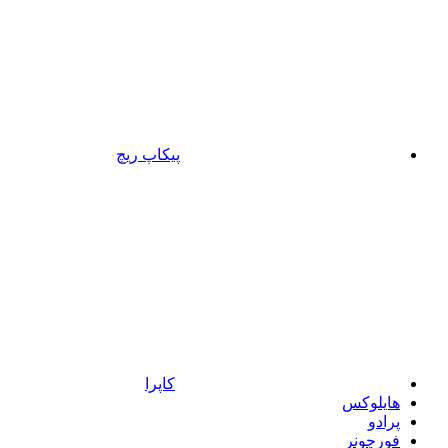
پیکاپ ریچ
کاپرا
هایلوکس
پرادو
فورچونر