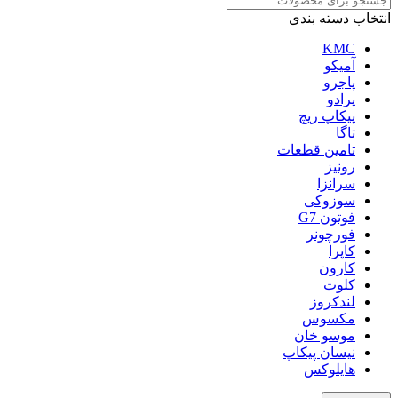
انتخاب دسته بندی
KMC
آمیکو
پاجرو
پرادو
پیکاپ ریچ
تاگا
تامین قطعات
رونیز
سرانزا
سوزوکی
فوتون G7
فورچونر
کاپرا
کارون
کلوت
لندکروز
مکسوس
موسو خان
نیسان پیکاپ
هایلوکس