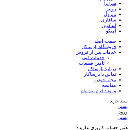
سرانزا
رونیز
پاترول
سافاری
لندکروز
آمیکو
صفحه اصلی
فروشگاه پارساکار
خدمات پس از فروش
خدمات فنی
تامین قطعات
درباره پارساکار
تماس با پارساکار
مجله خودرو
مقایسه
ورود / فرم ثبت نام
سبد خرید
بستن
ورود
بستن
هنوز حساب کاربری ندارید؟