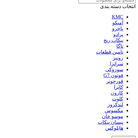
انتخاب دسته بندی
KMC
آمیکو
پاجرو
پرادو
پیکاپ ریچ
تاگا
تامین قطعات
رونیز
سرانزا
سوزوکی
فوتون G7
فورچونر
کاپرا
کارون
کلوت
لندکروز
مکسوس
موسو خان
نیسان پیکاپ
هایلوکس