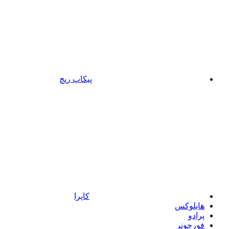
پیکاپ ریچ
کاپرا
هایلوکس
پرادو
فورچونر