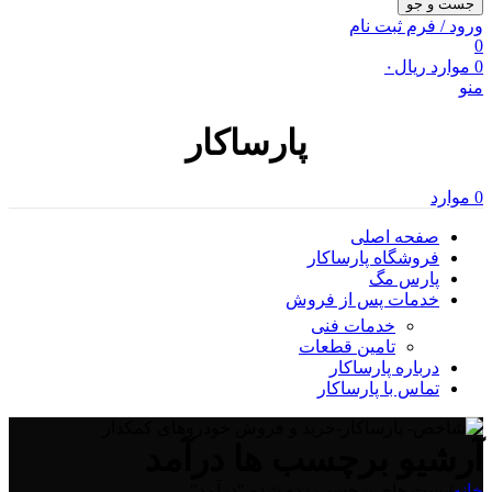
جست و جو
ورود / فرم ثبت نام
0
0
موارد
ریال
۰
منو
پارساکار
0
موارد
صفحه اصلی
فروشگاه پارساکار
پارس مگ
خدمات پس از فروش
خدمات فنی
تامین قطعات
درباره پارساکار
تماس با پارساکار
آرشیو برچسب ها درآمد
خانه
/
پست های برچسب زده شده "درآمد"