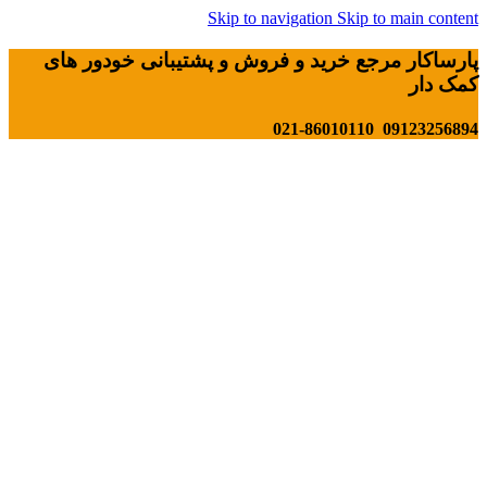
Skip to navigation
Skip to main content
پارساکار مرجع خرید و فروش و پشتیبانی خودور های
کمک دار
09123256894 021-86010110