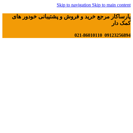
Skip to navigation
Skip to main content
پارساکار مرجع خرید و فروش و پشتیبانی خودور های
کمک دار
09123256894 021-86010110