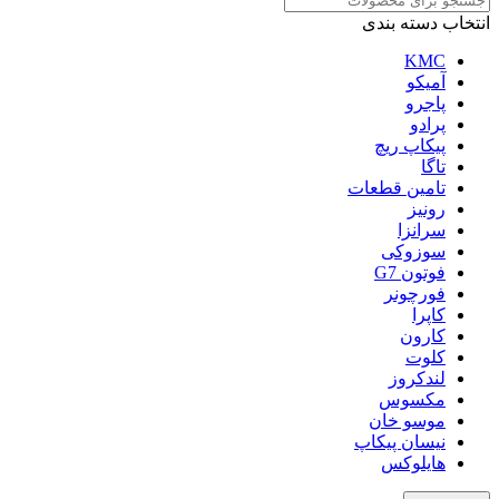
انتخاب دسته بندی
KMC
آمیکو
پاجرو
پرادو
پیکاپ ریچ
تاگا
تامین قطعات
رونیز
سرانزا
سوزوکی
فوتون G7
فورچونر
کاپرا
کارون
کلوت
لندکروز
مکسوس
موسو خان
نیسان پیکاپ
هایلوکس