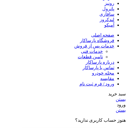
رونیز
پاترول
سافاری
لندکروز
آمیکو
صفحه اصلی
فروشگاه پارساکار
خدمات پس از فروش
خدمات فنی
تامین قطعات
درباره پارساکار
تماس با پارساکار
مجله خودرو
مقایسه
ورود / فرم ثبت نام
سبد خرید
بستن
ورود
بستن
هنوز حساب کاربری ندارید؟