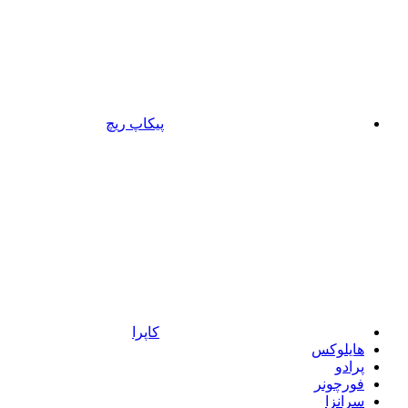
پیکاپ ریچ
کاپرا
هایلوکس
پرادو
فورچونر
سرانزا