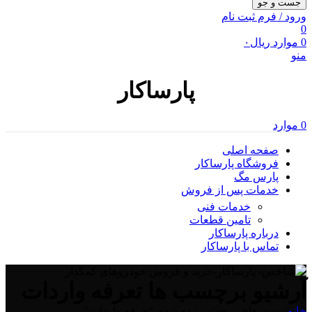
جست و جو
ورود / فرم ثبت نام
0
0
موارد
ریال
۰
منو
پارساکار
0
موارد
صفحه اصلی
فروشگاه پارساکار
پارس مگ
خدمات پس از فروش
خدمات فنی
تامین قطعات
درباره پارساکار
تماس با پارساکار
آرشیو برچسب ها تعرفه واردات
خانه
/
پست های برچسب زده شده "تعرفه واردات"