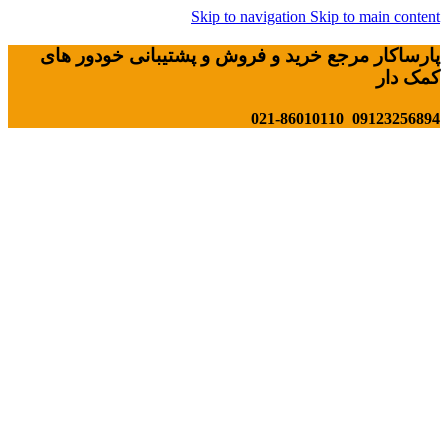
Skip to navigation
Skip to main content
پارساکار مرجع خرید و فروش و پشتیبانی خودور های
کمک دار
09123256894 021-86010110