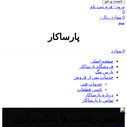
جست و جو
ورود / فرم ثبت نام
0
0
موارد
ریال
۰
منو
پارساکار
0
موارد
صفحه اصلی
فروشگاه پارساکار
پارس مگ
خدمات پس از فروش
خدمات فنی
تامین قطعات
درباره پارساکار
تماس با پارساکار
آرشیو برچسب ها بانک مرکزی
خانه
/
پست های برچسب زده شده "بانک مرکزی"