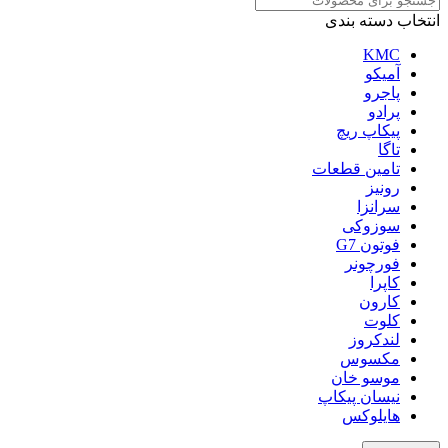
انتخاب دسته بندی
KMC
آمیکو
پاجرو
پرادو
پیکاپ ریچ
تاگا
تامین قطعات
رونیز
سرانزا
سوزوکی
فوتون G7
فورچونر
کاپرا
کارون
کلوت
لندکروز
مکسوس
موسو خان
نیسان پیکاپ
هایلوکس