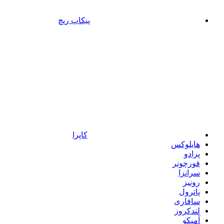
پیکاپ ریچ
کاپرا
هایلوکس
پرادو
فورچونر
سرانزا
رونیز
پاترول
سافاری
لندکروز
آمیکو