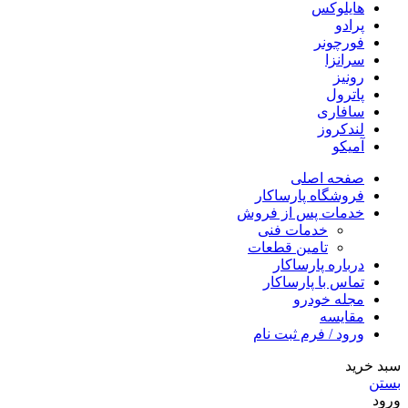
هایلوکس
پرادو
فورچونر
سرانزا
رونیز
پاترول
سافاری
لندکروز
آمیکو
صفحه اصلی
فروشگاه پارساکار
خدمات پس از فروش
خدمات فنی
تامین قطعات
درباره پارساکار
تماس با پارساکار
مجله خودرو
مقایسه
ورود / فرم ثبت نام
سبد خرید
بستن
ورود