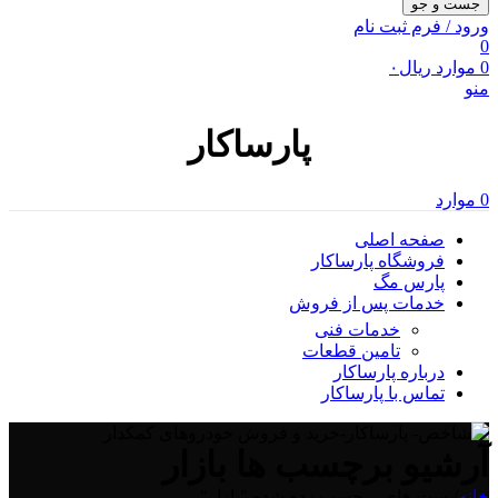
جست و جو
ورود / فرم ثبت نام
0
0
موارد
ریال
۰
منو
پارساکار
0
موارد
صفحه اصلی
فروشگاه پارساکار
پارس مگ
خدمات پس از فروش
خدمات فنی
تامین قطعات
درباره پارساکار
تماس با پارساکار
آرشیو برچسب ها بازار
خانه
/
پست های برچسب زده شده "بازار"