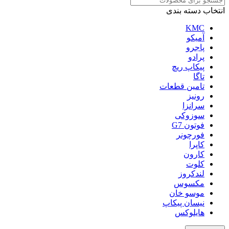
انتخاب دسته بندی
KMC
آمیکو
پاجرو
پرادو
پیکاپ ریچ
تاگا
تامین قطعات
رونیز
سرانزا
سوزوکی
فوتون G7
فورچونر
کاپرا
کارون
کلوت
لندکروز
مکسوس
موسو خان
نیسان پیکاپ
هایلوکس