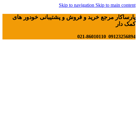
Skip to navigation
Skip to main content
پارساکار مرجع خرید و فروش و پشتیبانی خودور های
کمک دار
09123256894 021-86010110