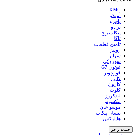
KMC
آمیکو
پاجرو
پرادو
پیکاپ ریچ
تاگا
تامین قطعات
رونیز
سرانزا
سوزوکی
فوتون G7
فورچونر
کاپرا
کارون
کلوت
لندکروز
مکسوس
موسو خان
نیسان پیکاپ
هایلوکس
جست و جو