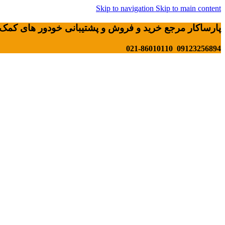
Skip to navigation
Skip to main content
پارساکار مرجع خرید و فروش و پشتیبانی خودور های کمک 
09123256894 021-86010110