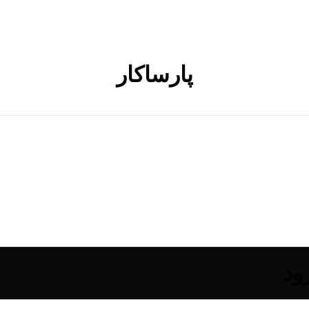
پارساکار
ود