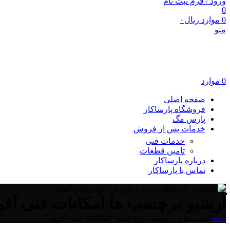
ورود / فرم ثبت نام
0
0
موارد
ریال
۰
منو
0
موارد
صفحه اصلی
فروشگاه پارساکار
پارس مگ
خدمات پس از فروش
خدمات فنی
تامین قطعات
درباره پارساکار
تماس با پارساکار
آرشیو برچسب ها امکانات فنی آفر
خانه
/
پست های برچسب زده شده "امکانات فنی آفرود"