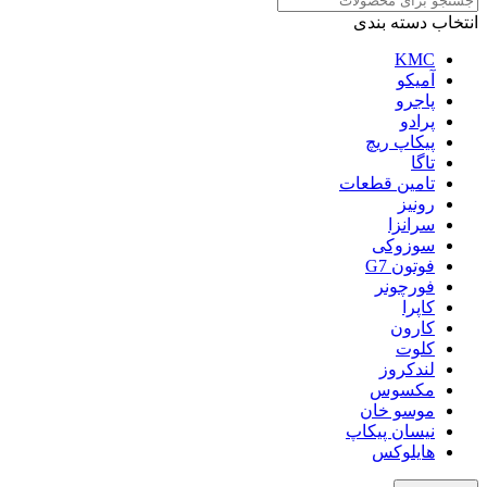
انتخاب دسته بندی
KMC
آمیکو
پاجرو
پرادو
پیکاپ ریچ
تاگا
تامین قطعات
رونیز
سرانزا
سوزوکی
فوتون G7
فورچونر
کاپرا
کارون
کلوت
لندکروز
مکسوس
موسو خان
نیسان پیکاپ
هایلوکس