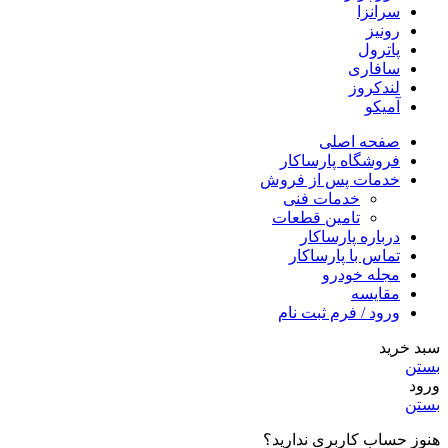
سرانزا
رونیز
پاترول
سافاری
لندکروز
آمیکو
صفحه اصلی
فروشگاه پارساکار
خدمات پس از فروش
خدمات فنی
تامین قطعات
درباره پارساکار
تماس با پارساکار
مجله خودرو
مقایسه
ورود / فرم ثبت نام
سبد خرید
بستن
ورود
بستن
هنوز حساب کاربری ندارید؟