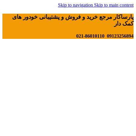
Skip to navigation
Skip to main content
پارساکار مرجع خرید و فروش و پشتیبانی خودور های
کمک دار
09123256894 021-86010110