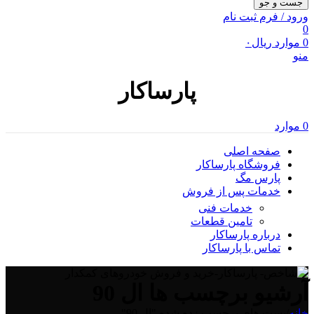
جست و جو
ورود / فرم ثبت نام
0
0
موارد
ریال
۰
منو
پارساکار
0
موارد
صفحه اصلی
فروشگاه پارساکار
پارس مگ
خدمات پس از فروش
خدمات فنی
تامین قطعات
درباره پارساکار
تماس با پارساکار
آرشیو برچسب ها ال 90
خانه
/
پست های برچسب زده شده "ال 90"