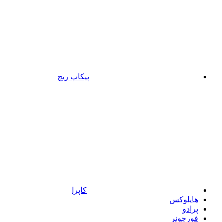
پیکاپ ریچ
کاپرا
هایلوکس
پرادو
فورچونر