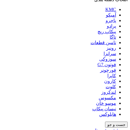
KMC
آمیکو
پاجرو
پرادو
پیکاپ ریچ
تاگا
تامین قطعات
رونیز
سرانزا
سوزوکی
فوتون G7
فورچونر
کاپرا
کارون
کلوت
لندکروز
مکسوس
موسو خان
نیسان پیکاپ
هایلوکس
جست و جو