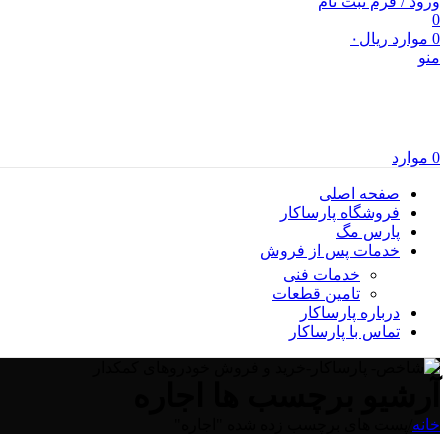
ورود / فرم ثبت نام
0
0
موارد
ریال
۰
منو
0
موارد
صفحه اصلی
فروشگاه پارساکار
پارس مگ
خدمات پس از فروش
خدمات فنی
تامین قطعات
درباره پارساکار
تماس با پارساکار
آرشیو برچسب ها اجاره
خانه
/
پست های برچسب زده شده "اجاره"