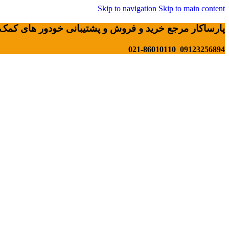
Skip to navigation
Skip to main content
پارساکار مرجع خرید و فروش و پشتیبانی خودور های کمک 
09123256894 021-86010110