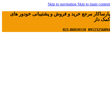
Skip to navigation
Skip to main content
پارساکار مرجع خرید و فروش و پشتیبانی خودور های
کمک دار
09123256894 021-86010110