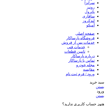
سرانزا
رونیز
پاترول
سافاری
لندکروز
آمیکو
صفحه اصلی
فروشگاه پارساکار
خدمات پس از فروش
خدمات فنی
تامین قطعات
درباره پارساکار
تماس با پارساکار
مجله خودرو
مقایسه
ورود / فرم ثبت نام
سبد خرید
بستن
ورود
بستن
هنوز حساب کاربری ندارید؟