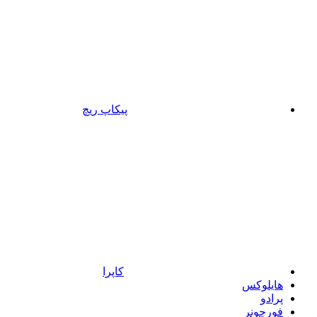
پیکاپ ریچ
کاپرا
هایلوکس
پرادو
فورچونر