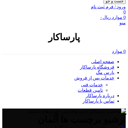
جست و جو
ورود / فرم ثبت نام
0
0
موارد
ریال
۰
منو
پارساکار
0
موارد
صفحه اصلی
فروشگاه پارساکار
پارس مگ
خدمات پس از فروش
خدمات فنی
تامین قطعات
درباره پارساکار
تماس با پارساکار
آرشیو برچسب ها آلمان
خانه
/
پست های برچسب زده شده "آلمان"