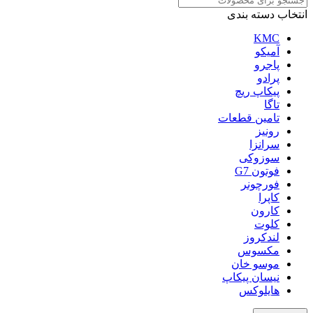
انتخاب دسته بندی
KMC
آمیکو
پاجرو
پرادو
پیکاپ ریچ
تاگا
تامین قطعات
رونیز
سرانزا
سوزوکی
فوتون G7
فورچونر
کاپرا
کارون
کلوت
لندکروز
مکسوس
موسو خان
نیسان پیکاپ
هایلوکس