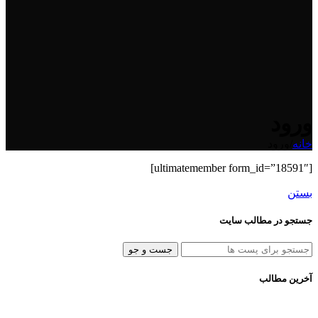
ورود
خانه
/
ورود
[ultimatemember form_id=”18591″]
بستن
جستجو در مطالب سایت
جست و جو
آخرین مطالب