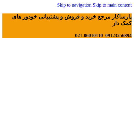
Skip to navigation
Skip to main content
پارساکار مرجع خرید و فروش و پشتیبانی خودور های
کمک دار
09123256894 021-86010110