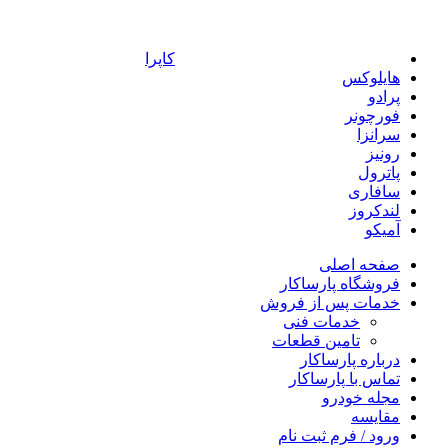
کاپرا
هایلوکس
پرادو
فورچونر
سرانزا
رونیز
پاترول
سافاری
لندکروز
آمیکو
صفحه اصلی
فروشگاه پارساکار
خدمات پس از فروش
خدمات فنی
تامین قطعات
درباره پارساکار
تماس با پارساکار
مجله خودرو
مقایسه
ورود / فرم ثبت نام