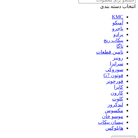
انتخاب دسته بندی
KMC
آمیکو
پاجرو
پرادو
پیکاپ ریچ
تاگا
تامین قطعات
رونیز
سرانزا
سوزوکی
فوتون G7
فورچونر
کاپرا
کارون
کلوت
لندکروز
مکسوس
موسو خان
نیسان پیکاپ
هایلوکس