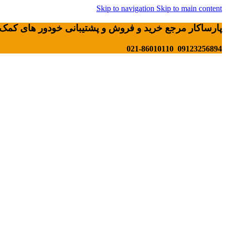
Skip to navigation
Skip to main content
پارساکار مرجع خرید و فروش و پشتیبانی خودور های کمک 
09123256894 021-86010110