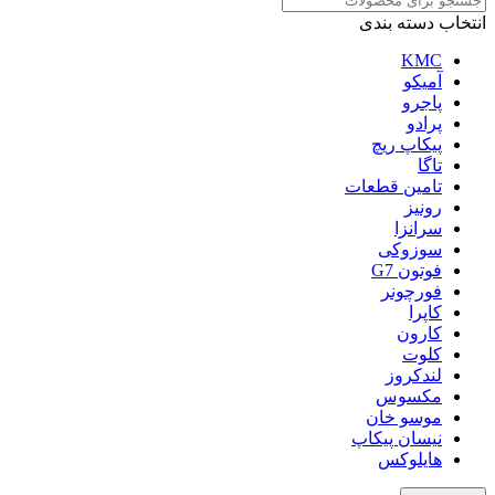
انتخاب دسته بندی
KMC
آمیکو
پاجرو
پرادو
پیکاپ ریچ
تاگا
تامین قطعات
رونیز
سرانزا
سوزوکی
فوتون G7
فورچونر
کاپرا
کارون
کلوت
لندکروز
مکسوس
موسو خان
نیسان پیکاپ
هایلوکس