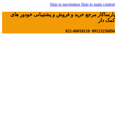
Skip to navigation
Skip to main content
پارساکار مرجع خرید و فروش و پشتیبانی خودور های
کمک دار
09123256894 021-86010110