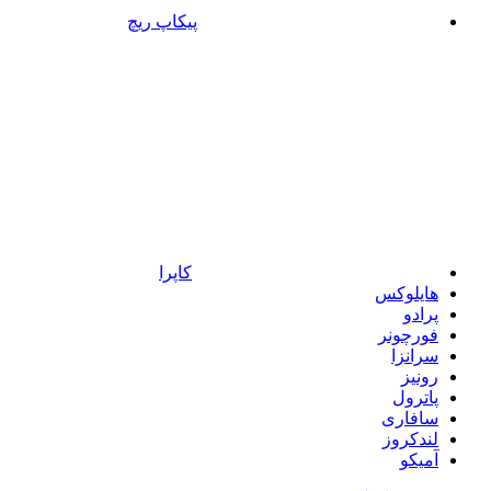
پیکاپ ریچ
کاپرا
هایلوکس
پرادو
فورچونر
سرانزا
رونیز
پاترول
سافاری
لندکروز
آمیکو