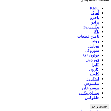
KMC
آمیکو
پاجرو
پرادو
پیکاپ ریچ
تاگا
تامین قطعات
رونیز
سرانزا
سوزوکی
فوتون G7
فورچونر
کاپرا
کارون
کلوت
لندکروز
مکسوس
موسو خان
نیسان پیکاپ
هایلوکس
جست و جو