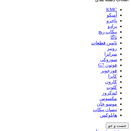
KMC
آمیکو
پاجرو
پرادو
پیکاپ ریچ
تاگا
تامین قطعات
رونیز
سرانزا
سوزوکی
فوتون G7
فورچونر
کاپرا
کارون
کلوت
لندکروز
مکسوس
موسو خان
نیسان پیکاپ
هایلوکس
جست و جو