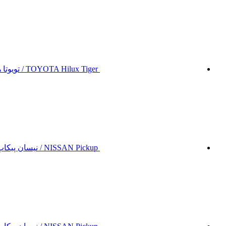
TOYOTA Hilux Tiger / تویوتا هایلوکس تایگر
NISSAN Pickup / نیسان پیکاپ