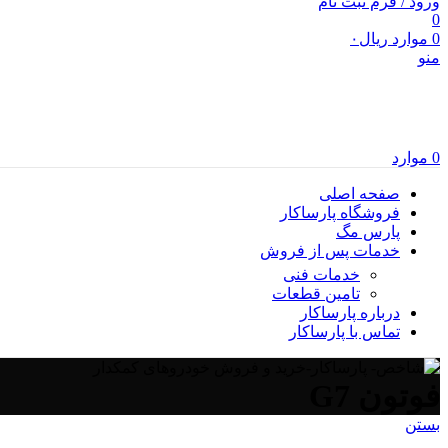
ورود / فرم ثبت نام
0
0
موارد
ریال
۰
منو
0
موارد
صفحه اصلی
فروشگاه پارساکار
پارس مگ
خدمات پس از فروش
خدمات فنی
تامین قطعات
درباره پارساکار
تماس با پارساکار
فوتون G7
بستن