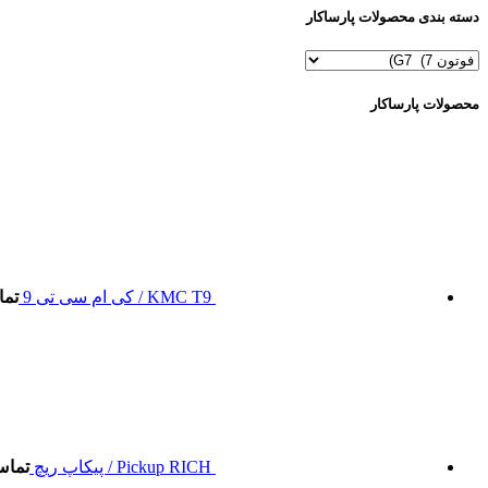
دسته بندی محصولات پارساکار
محصولات پارساکار
KMC T9 / کی ام سی تی 9
تما
Pickup RICH / پیکاپ ریچ
تماس