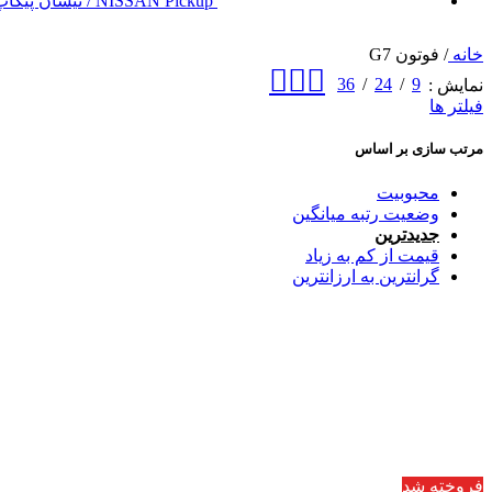
NISSAN Pickup / نیسان پیکاپ
خانه
/
فوتون G7
36
24
9
نمایش
فیلتر ها
مرتب سازی بر اساس
محبوبیت
وضعیت رتبه میانگین
جدیدترین
قیمت از کم به زیاد
گرانترین به ارزانترین
فروخته شد