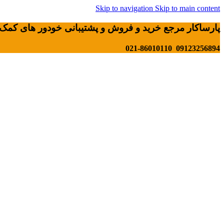
Skip to navigation
Skip to main content
پارساکار مرجع خرید و فروش و پشتیبانی خودور های کمک 
09123256894 021-86010110