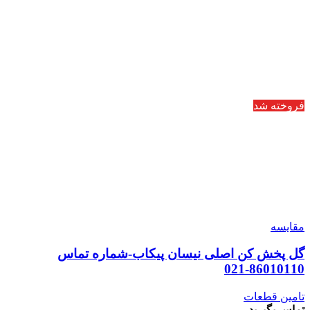
فروخته شد
مقایسه
گل پخش کن اصلی نیسان پیکاب-شماره تماس
86010110-021
تامین قطعات
تماس بگیرید