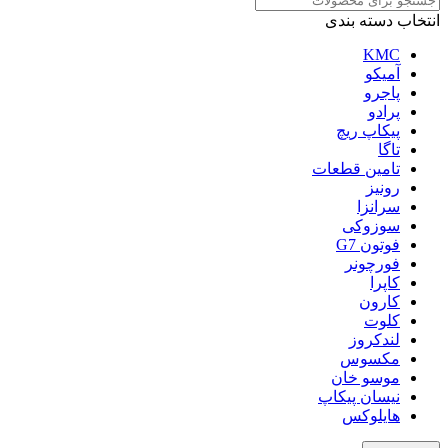
انتخاب دسته بندی
KMC
آمیکو
پاجرو
پرادو
پیکاپ ریچ
تاگا
تامین قطعات
رونیز
سرانزا
سوزوکی
فوتون G7
فورچونر
کاپرا
کارون
کلوت
لندکروز
مکسوس
موسو خان
نیسان پیکاپ
هایلوکس