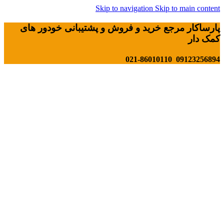
Skip to navigation
Skip to main content
پارساکار مرجع خرید و فروش و پشتیبانی خودور های
کمک دار
09123256894 021-86010110