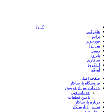
کاپرا
هایلوکس
پرادو
فورچونر
سرانزا
رونیز
پاترول
سافاری
لندکروز
آمیکو
صفحه اصلی
فروشگاه پارساکار
خدمات پس از فروش
خدمات فنی
تامین قطعات
درباره پارساکار
تماس با پارساکار
مجله خودرو