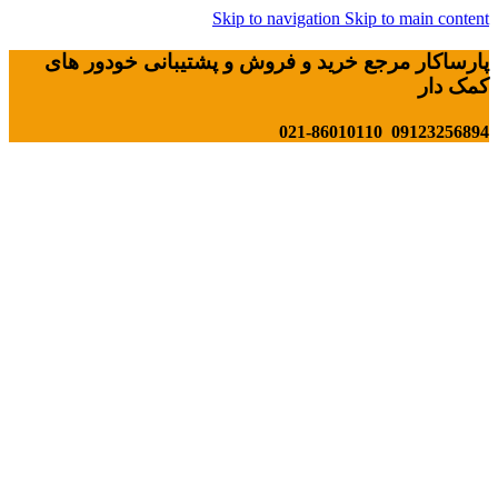
Skip to navigation
Skip to main content
پارساکار مرجع خرید و فروش و پشتیبانی خودور های
کمک دار
09123256894 021-86010110