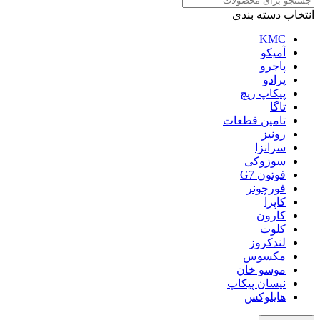
انتخاب دسته بندی
KMC
آمیکو
پاجرو
پرادو
پیکاپ ریچ
تاگا
تامین قطعات
رونیز
سرانزا
سوزوکی
فوتون G7
فورچونر
کاپرا
کارون
کلوت
لندکروز
مکسوس
موسو خان
نیسان پیکاپ
هایلوکس