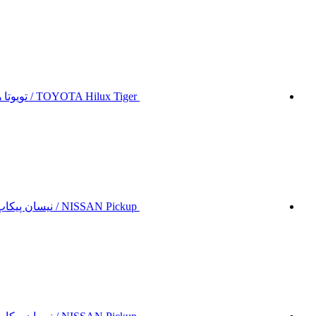
TOYOTA Hilux Tiger / تویوتا هایلوکس تایگر
NISSAN Pickup / نیسان پیکاپ