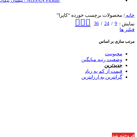
NISSAN Pickup / نیسان پیکاپ
خانه
/
محصولات برچسب خورده “کاپرا”
36
24
9
نمایش
فیلتر ها
مرتب سازی بر اساس
محبوبیت
وضعیت رتبه میانگین
جدیدترین
قیمت از کم به زیاد
گرانترین به ارزانترین
فروخته شد