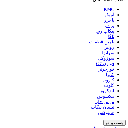
KMC
آمیکو
پاجرو
پرادو
پیکاپ ریچ
تاگا
تامین قطعات
رونیز
سرانزا
سوزوکی
فوتون G7
فورچونر
کاپرا
کارون
کلوت
لندکروز
مکسوس
موسو خان
نیسان پیکاپ
هایلوکس
جست و جو