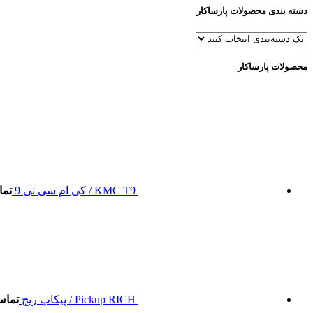
دسته بندی محصولات پارساکار
محصولات پارساکار
KMC T9 / کی ام سی تی 9
تما
Pickup RICH / پیکاپ ریچ
تماس