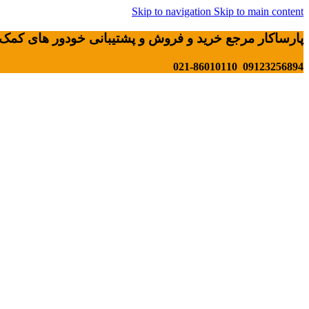
Skip to navigation
Skip to main content
پارساکار مرجع خرید و فروش و پشتیبانی خودور های کمک 
09123256894 021-86010110