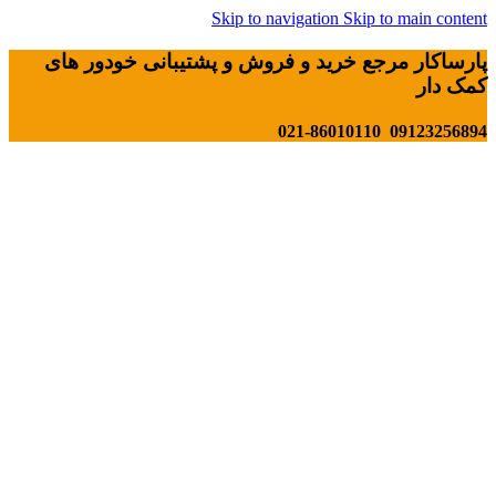
Skip to navigation
Skip to main content
پارساکار مرجع خرید و فروش و پشتیبانی خودور های
کمک دار
09123256894 021-86010110