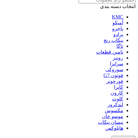
انتخاب دسته بندی
KMC
آمیکو
پاجرو
پرادو
پیکاپ ریچ
تاگا
تامین قطعات
رونیز
سرانزا
سوزوکی
فوتون G7
فورچونر
کاپرا
کارون
کلوت
لندکروز
مکسوس
موسو خان
نیسان پیکاپ
هایلوکس