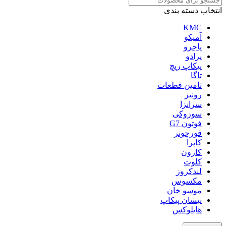
انتخاب دسته بندی
KMC
آمیکو
پاجرو
پرادو
پیکاپ ریچ
تاگا
تامین قطعات
رونیز
سرانزا
سوزوکی
فوتون G7
فورچونر
کاپرا
کارون
کلوت
لندکروز
مکسوس
موسو خان
نیسان پیکاپ
هایلوکس