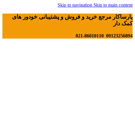
Skip to navigation
Skip to main content
پارساکار مرجع خرید و فروش و پشتیبانی خودور های
کمک دار
09123256894 021-86010110