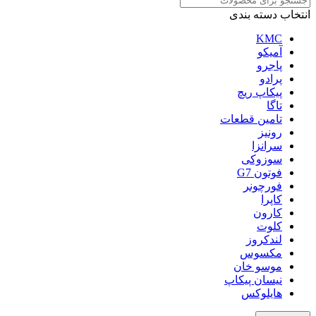
انتخاب دسته بندی
KMC
آمیکو
پاجرو
پرادو
پیکاپ ریچ
تاگا
تامین قطعات
رونیز
سرانزا
سوزوکی
فوتون G7
فورچونر
کاپرا
کارون
کلوت
لندکروز
مکسوس
موسو خان
نیسان پیکاپ
هایلوکس