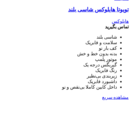
تویوتا هایلوکس شاسی بلند
هایلوکس
تماس بگیرید
شاسی بلند
سلامت و فابریک
کف بار نو
بدنه بدون خط و خش
موتور پلمپ
گیربگس درجه یک
رنگ فابریک
زیربندی بی‌نظیر
داشبورد فابریک
داخل کابین کاملا بی‌نقص و نو
مشاهده سریع