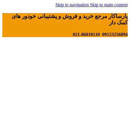
Skip to navigation
Skip to main content
پارساکار مرجع خرید و فروش و پشتیبانی خودور های
کمک دار
09123256894 021-86010110