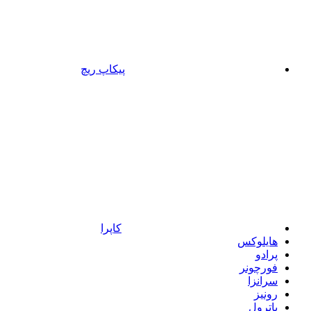
پیکاپ ریچ
کاپرا
هایلوکس
پرادو
فورچونر
سرانزا
رونیز
پاترول