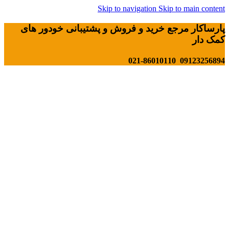
Skip to navigation
Skip to main content
پارساکار مرجع خرید و فروش و پشتیبانی خودور های
کمک دار
09123256894 021-86010110