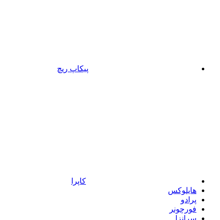
پیکاپ ریچ
کاپرا
هایلوکس
پرادو
فورچونر
سرانزا