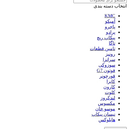
انتخاب دسته بندی
KMC
آمیکو
پاجرو
پرادو
پیکاپ ریچ
تاگا
تامین قطعات
رونیز
سرانزا
سوزوکی
فوتون G7
فورچونر
کاپرا
کارون
کلوت
لندکروز
مکسوس
موسو خان
نیسان پیکاپ
هایلوکس