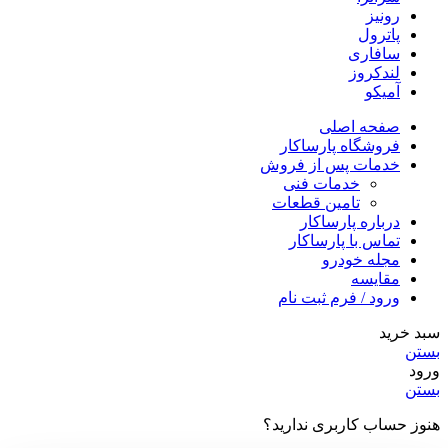
رونیز
پاترول
سافاری
لندکروز
آمیکو
صفحه اصلی
فروشگاه پارساکار
خدمات پس از فروش
خدمات فنی
تامین قطعات
درباره پارساکار
تماس با پارساکار
مجله خودرو
مقایسه
ورود / فرم ثبت نام
سبد خرید
بستن
ورود
بستن
هنوز حساب کاربری ندارید؟