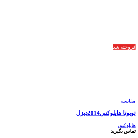
فروخته شد
مقایسه
تویوتا هایلوکس2014دیزل
هایلوکس
تماس بگیرید