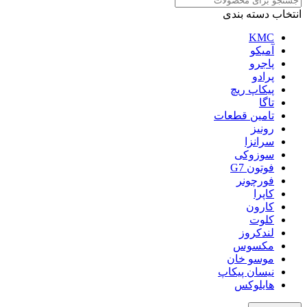
انتخاب دسته بندی
KMC
آمیکو
پاجرو
پرادو
پیکاپ ریچ
تاگا
تامین قطعات
رونیز
سرانزا
سوزوکی
فوتون G7
فورچونر
کاپرا
کارون
کلوت
لندکروز
مکسوس
موسو خان
نیسان پیکاپ
هایلوکس