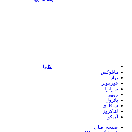
کاپرا
هایلوکس
پرادو
فورچونر
سرانزا
رونیز
پاترول
سافاری
لندکروز
آمیکو
صفحه اصلی