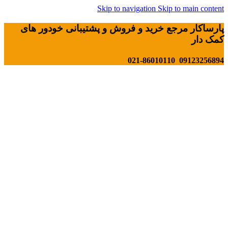
Skip to navigation
Skip to main content
پارساکار مرجع خرید و فروش و پشتیبانی خودور های
کمک دار
09123256894 021-86010110