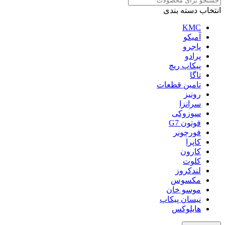
انتخاب دسته بندی
KMC
آمیکو
پاجرو
پرادو
پیکاپ ریچ
تاگا
تامین قطعات
رونیز
سرانزا
سوزوکی
فوتون G7
فورچونر
کاپرا
کارون
کلوت
لندکروز
مکسوس
موسو خان
نیسان پیکاپ
هایلوکس