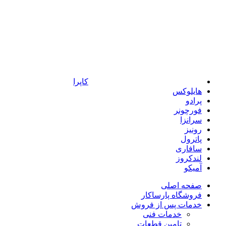
کاپرا
هایلوکس
پرادو
فورچونر
سرانزا
رونیز
پاترول
سافاری
لندکروز
آمیکو
صفحه اصلی
فروشگاه پارساکار
خدمات پس از فروش
خدمات فنی
تامین قطعات