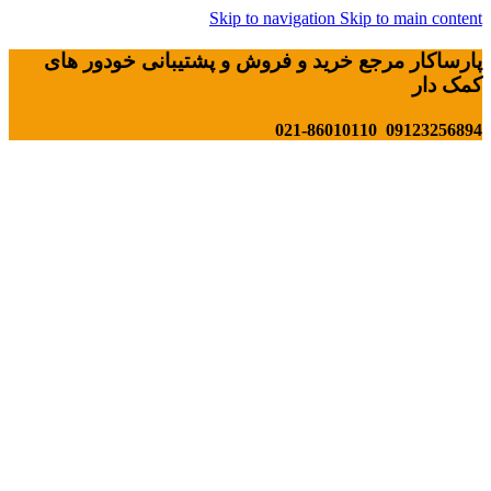
Skip to navigation
Skip to main content
پارساکار مرجع خرید و فروش و پشتیبانی خودور های
کمک دار
09123256894 021-86010110