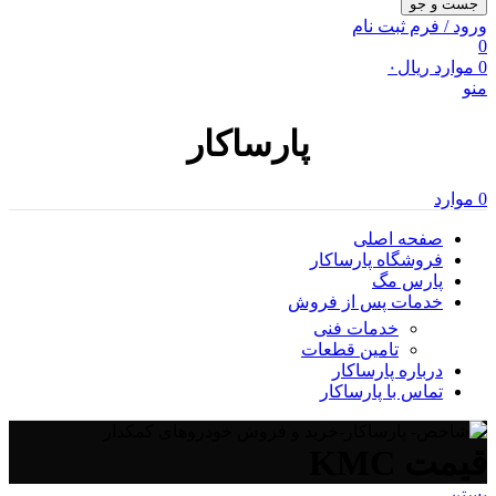
جست و جو
ورود / فرم ثبت نام
0
0
موارد
ریال
۰
منو
پارساکار
0
موارد
صفحه اصلی
فروشگاه پارساکار
پارس مگ
خدمات پس از فروش
خدمات فنی
تامین قطعات
درباره پارساکار
تماس با پارساکار
قیمت KMC
بستن