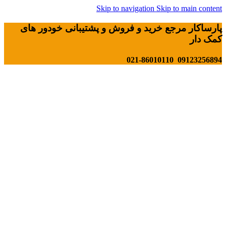
Skip to navigation
Skip to main content
پارساکار مرجع خرید و فروش و پشتیبانی خودور های
کمک دار
09123256894 021-86010110