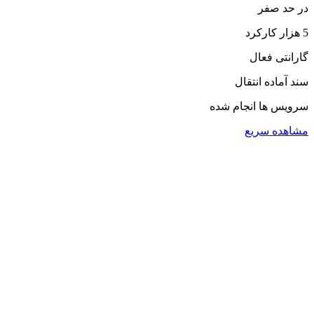
در حد صفر
5 هزار کارکرد
گارانتی فعال
سند آماده انتقال
سرویس ها انجام شده
مشاهده سریع
دفتر فروش
تهران، ابتدای آیت الله سعیدی، ابتدای جاده
ساوه، پلاک 343 و 345
۰۲۱۸۶۰۱۰۶۰۰
۰۲۱۸۶۰۱۰۱۱۰
شنبه تا پنجشنبه ساعت ۲۰-۸
جمعه ها تعطیل است