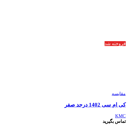
فروخته شد
مقایسه
کی ام سی 1402 درحد صفر
KMC
تماس بگیرید