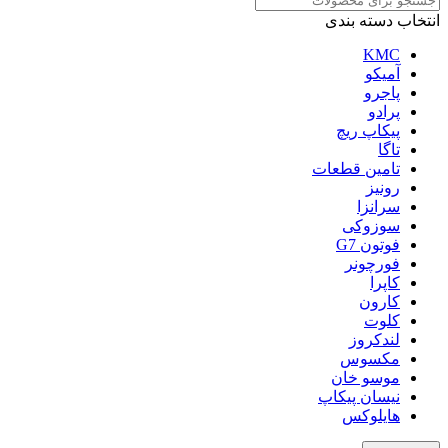
انتخاب دسته بندی
KMC
آمیکو
پاجرو
پرادو
پیکاپ ریچ
تاگا
تامین قطعات
رونیز
سرانزا
سوزوکی
فوتون G7
فورچونر
کاپرا
کارون
کلوت
لندکروز
مکسوس
موسو خان
نیسان پیکاپ
هایلوکس