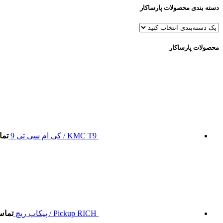
دسته بندی محصولات پارساکار
محصولات پارساکار
KMC T9 / کی ام سی تی 9
تما
Pickup RICH / پیکاپ ریچ
تماس