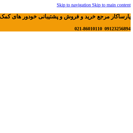
Skip to navigation
Skip to main content
پارساکار مرجع خرید و فروش و پشتیبانی خودور های کمک 
09123256894 021-86010110