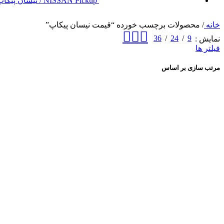
NISSAN Pickup / نیسان پیکاپ
خانه
/
محصولات برچسب خورده “قیمت نیسان پیکاپ”
36
24
9
نمایش
فیلتر ها
مرتب سازی بر اساس
محبوبیت
وضعیت رتبه میانگین
جدیدترین
قیمت از کم به زیاد
گرانترین به ارزانترین
فروخته شد