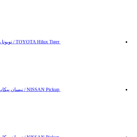
TOYOTA Hilux Tiger / تویوتا هایلوکس تایگر
NISSAN Pickup / نیسان پیکاپ