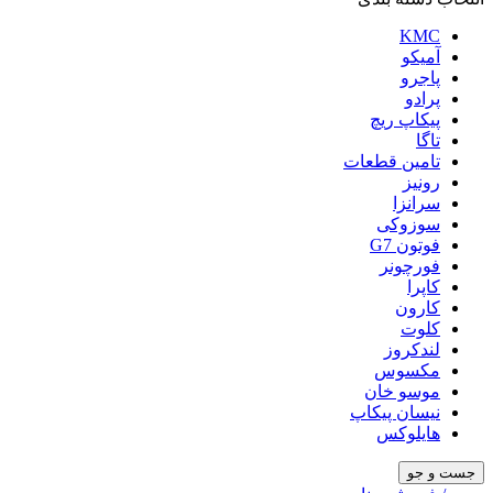
KMC
آمیکو
پاجرو
پرادو
پیکاپ ریچ
تاگا
تامین قطعات
رونیز
سرانزا
سوزوکی
فوتون G7
فورچونر
کاپرا
کارون
کلوت
لندکروز
مکسوس
موسو خان
نیسان پیکاپ
هایلوکس
جست و جو