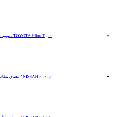
TOYOTA Hilux Tiger / تویوتا هایلوکس تایگر
NISSAN Pickup / نیسان پیکاپ