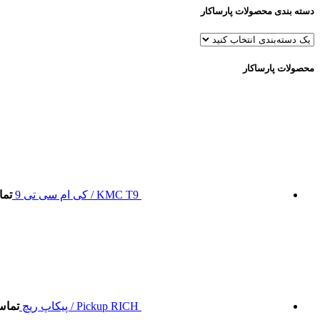
دسته بندی محصولات پارساکار
محصولات پارساکار
KMC T9 / کی ام سی تی 9
تما
Pickup RICH / پیکاپ ریچ
تماس