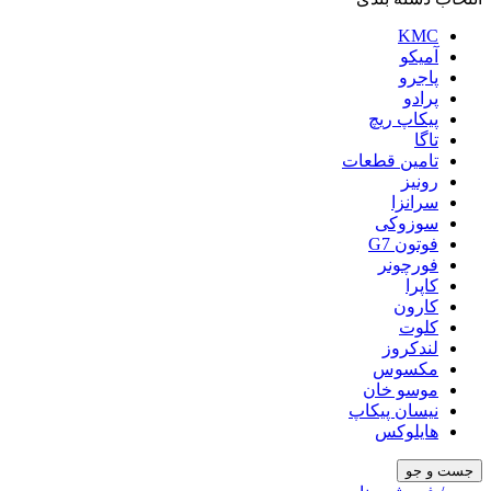
KMC
آمیکو
پاجرو
پرادو
پیکاپ ریچ
تاگا
تامین قطعات
رونیز
سرانزا
سوزوکی
فوتون G7
فورچونر
کاپرا
کارون
کلوت
لندکروز
مکسوس
موسو خان
نیسان پیکاپ
هایلوکس
جست و جو