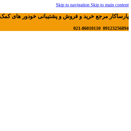
Skip to navigation
Skip to main content
پارساکار مرجع خرید و فروش و پشتیبانی خودور های کمک 
09123256894 021-86010110