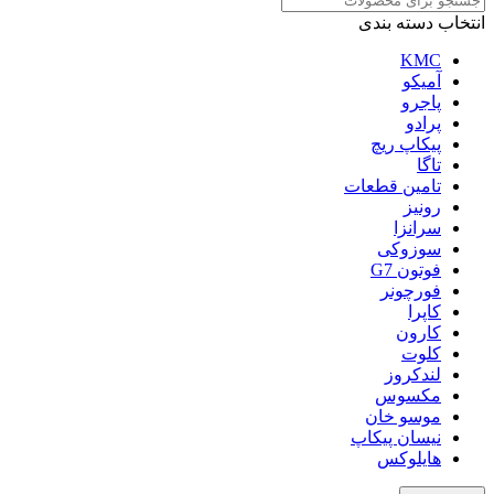
انتخاب دسته بندی
KMC
آمیکو
پاجرو
پرادو
پیکاپ ریچ
تاگا
تامین قطعات
رونیز
سرانزا
سوزوکی
فوتون G7
فورچونر
کاپرا
کارون
کلوت
لندکروز
مکسوس
موسو خان
نیسان پیکاپ
هایلوکس