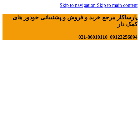
Skip to navigation
Skip to main content
پارساکار مرجع خرید و فروش و پشتیبانی خودور های
کمک دار
09123256894 021-86010110