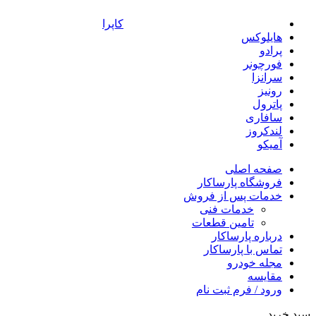
کاپرا
هایلوکس
پرادو
فورچونر
سرانزا
رونیز
پاترول
سافاری
لندکروز
آمیکو
صفحه اصلی
فروشگاه پارساکار
خدمات پس از فروش
خدمات فنی
تامین قطعات
درباره پارساکار
تماس با پارساکار
مجله خودرو
مقایسه
ورود / فرم ثبت نام
سبد خرید