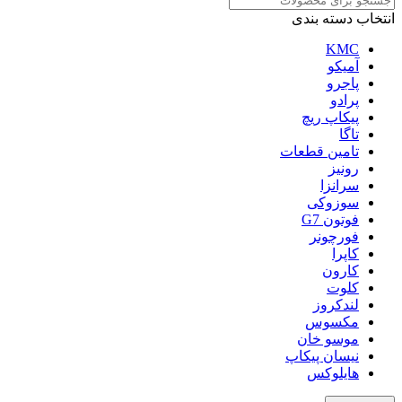
انتخاب دسته بندی
KMC
آمیکو
پاجرو
پرادو
پیکاپ ریچ
تاگا
تامین قطعات
رونیز
سرانزا
سوزوکی
فوتون G7
فورچونر
کاپرا
کارون
کلوت
لندکروز
مکسوس
موسو خان
نیسان پیکاپ
هایلوکس