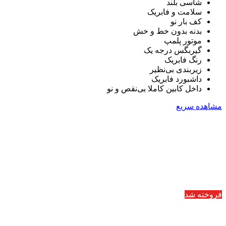
شاسی بلند
سلامت و فابریک
کف بار نو
بدنه بدون خط و خش
موتور پلمپ
گیربگس درجه یک
رنگ فابریک
زیربندی بی‌نظیر
داشبورد فابریک
داخل کابین کاملا بی‌نقص و نو
مشاهده سریع
فروخته شد