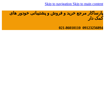
Skip to navigation
Skip to main content
پارساکار مرجع خرید و فروش و پشتیبانی خودور های
کمک دار
09123256894 021-86010110