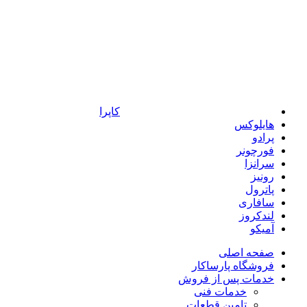
کاپرا
هایلوکس
پرادو
فورچونر
سرانزا
رونیز
پاترول
سافاری
لندکروز
آمیکو
صفحه اصلی
فروشگاه پارساکار
خدمات پس از فروش
خدمات فنی
تامین قطعات