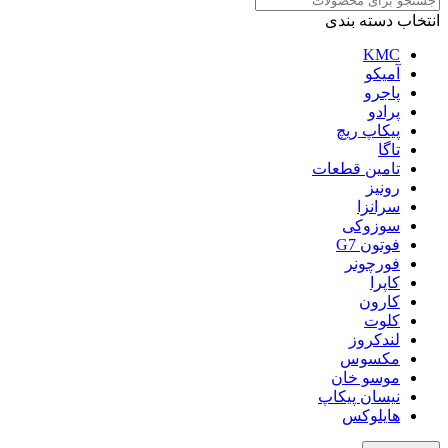
انتخاب دسته بندی
KMC
آمیکو
پاجرو
پرادو
پیکاپ ریچ
تاگا
تامین قطعات
رونیز
سرانزا
سوزوکی
فوتون G7
فورچونر
کاپرا
کارون
کلوت
لندکروز
مکسوس
موسو خان
نیسان پیکاپ
هایلوکس